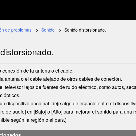
ión de problemas
Sonido
Sonido distorsionado.
distorsionado.
la conexión de la antena o el cable.
a antena o el cable alejado de otros cables de conexión.
l televisor lejos de fuentes de ruido eléctrico, como autos, se
s ópticos.
 un dispositivo opcional, deje algo de espacio entre el dispositivo
tro de audio
] en [
Bajo
] o [
Alto
] para mejorar el sonido para una 
ible según la región o el país.)
acionados