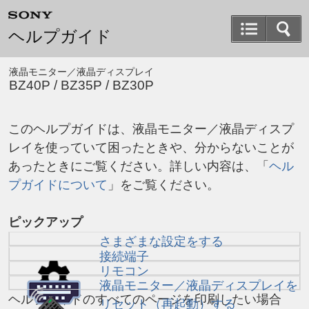
ヘルプガイド
液晶モニター／液晶ディスプレイ
BZ40P / BZ35P / BZ30P
この
ヘルプガイド
は、
液晶モニター
／
液晶ディスプ
レイ
を使っていて困ったときや、分からないことが
あったときにご覧ください。詳しい内容は、「
ヘル
プガイド
について
」をご覧ください。
ピックアップ
さまざまな設定をする
接続端子
リモコン
液晶モニター
／
液晶ディスプレイ
を
ヘルプガイド
のすべてのページを印刷したい場合
リセット（再起動）する