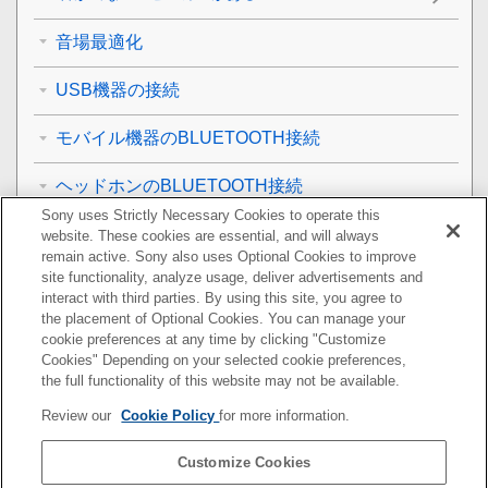
音場最適化
USB機器の接続
モバイル機器のBLUETOOTH接続
ヘッドホンのBLUETOOTH接続
Sony uses Strictly Necessary Cookies to operate this
無線LANのネットワーク接続
website. These cookies are essential, and will always
remain active. Sony also uses Optional Cookies to improve
site functionality, analyze usage, deliver advertisements and
インターネット接続
interact with third parties. By using this site, you agree to
the placement of Optional Cookies. You can manage your
リモコン
cookie preferences at any time by clicking "Customize
Cookies" Depending on your selected cookie preferences,
別売スピーカー
the full functionality of this website may not be available.
Review our
Cookie Policy
for more information.
その他
Customize Cookies
初期化する