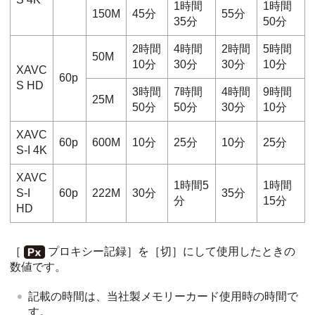
1時間
1時間
150M
45分
55分
35分
50分
2時間
4時間
2時間
5時間
50M
10分
30分
30分
10分
XAVC
60p
S HD
3時間
7時間
4時間
9時間
25M
50分
50分
30分
10分
XAVC
60p
600M
10分
25分
10分
25分
S-I 4K
XAVC
1時間5
1時間
S-I
60p
222M
30分
35分
分
15分
HD
［
プロキシー記録］
を
［切］
にして使用したときの
数値です。
記載の時間は、当社製メモリーカード使用時の時間で
す。