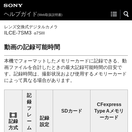
ヘルプガイド
(Web取扱説明書)
レンズ交換式デジタルカメラ
ILCE-7SM3
α7SIII
動画の記録可能時間
本機でフォーマットしたメモリーカードに記録できる、動
画ファイルを合計したときの最大記録可能時間の目安で
す。記録時間は、撮影状況および使用するメモリーカード
によって異なる場合があります。
記
録
CFexpress
フ
SDカード
Type Aメモリ
レ
ーカード
記録
記録
ー
設定
方式
ム