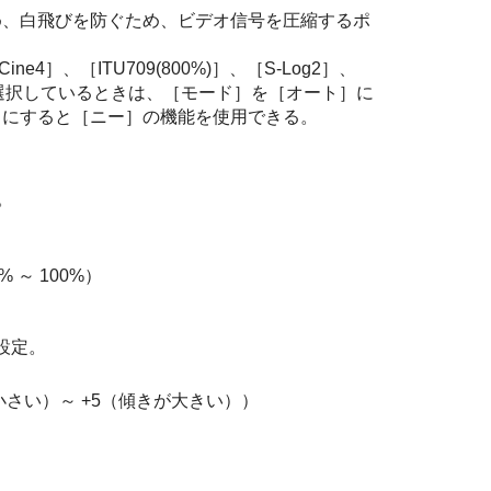
め、白飛びを防ぐため、ビデオ信号を圧縮するポ
Cine4］
、
［ITU709(800%)］
、
［S-Log2］
、
選択しているときは、
［モード］
を
［オート］
に
］
にすると
［ニー］
の機能を使用できる。
。
～ 100%）
設定。
小さい）～ +5（傾きが大きい））