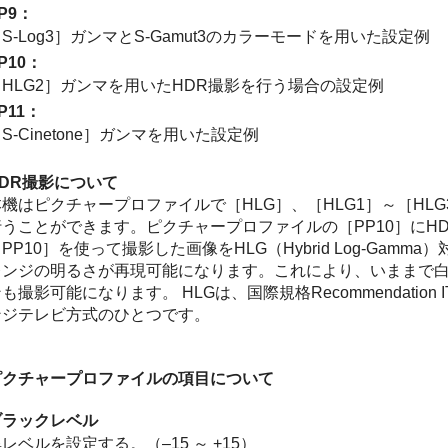
P9
：
S-Log3］
ガンマとS-Gamut3のカラーモードを用いた設定例
P10
：
HLG2］
ガンマを用いたHDR撮影を行う場合の設定例
P11
：
S-Cinetone］ガンマを用いた設定例
HDR撮影について
本機はピクチャープロファイルで
［HLG］
、
［HLG1］
～
［HLG
行うことができます。ピクチャープロファイルの
［PP10］
にH
PP10］
を使って撮影した画像をHLG（Hybrid Log-Ga
レンジの明るさが再現可能になります。これにより、いままで
も撮影可能になります。 HLGは、国際規格Recommendation 
ンジテレビ方式のひとつです。
ピクチャープロファイルの項目について
ブラックレベル
レベルを設定する。（–15 ～ +15）