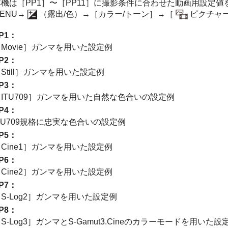
本機は
［PP1］
〜
［PP11］
に撮影条件に合わせた動画⽤設定値
ENU→
（
露出/色
）→
［カラー/トーン］
→
［
ピクチャ
P1
：
Movie］
ガンマを用いた設定例
P2
：
Still］
ガンマを用いた設定例
P3
：
ITU709］
ガンマを用いた自然な色合いの設定例
P4
：
TU709
規格に忠実な色合いの設定例
P5
：
Cine1］
ガンマを用いた設定例
P6
：
Cine2］
ガンマを用いた設定例
P7
：
S-Log2］
ガンマを用いた設定例
P8
：
S-Log3］
ガンマとS-Gamut3.Cineのカラーモードを用いた設