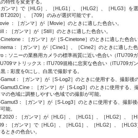
色の特性を変更する。
［ガンマ］
で
［HLG］
、
［HLG1］
、
［HLG2］
、
［HLG3］
を
BT.2020］
、
［709］
のみが選択可能です。
ovie ：
［ガンマ］
が
［Movie］
のときに適した色合い。
till：
［ガンマ］
が
［Still］
のときに適した色合い。
-Cinetone：
［ガンマ］
が［S-Cinetone］のときに適した色合
inema：
［ガンマ］
が
［Cine1］
、
［Cine2］
のときに適した色
Pro：ソニーの業務用カメラの標準画質に近い色合い（ITU70
TU709マトリックス：ITU709規格に忠実な色合い（ITU70
白黒：彩度を0にし、白黒で撮影する。
-Gamut：
［ガンマ］
が
［S-Log2］
のときに使用する、撮影後
-Gamut3.Cine
：
［ガンマ］
が
［S-Log3］
のときに使用する、
ネマの色域に調整しやすい色域での撮影が可能。
-Gamut3
：
［ガンマ］
が
［S-Log3］
のときに使用する、撮影後
が可能。
T.2020
：
［ガンマ］
が
［HLG］
、
［HLG1］
、
［HLG2］
、
［H
09
：
［ガンマ］
で
［HLG］
、
［HLG1］
、
［HLG2］
、
［HLG3
するときの色合い。