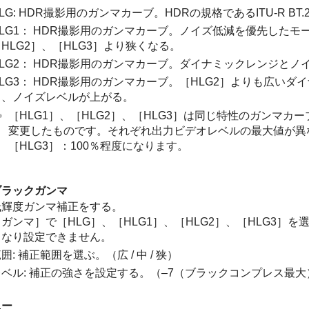
LG
: HDR撮影⽤のガンマカーブ。HDRの規格であるITU-R BT.21
LG1
： HDR撮影用のガンマカーブ。ノイズ低減を優先したモ
HLG2］
、
［HLG3］
より狭くなる。
LG2
： HDR撮影用のガンマカーブ。ダイナミックレンジとノ
LG3
： HDR撮影用のガンマカーブ。
［HLG2］
よりも広いダイ
し、ノイズレベルが上がる。
［HLG1］
、
［HLG2］
、
［HLG3］
は同じ特性のガンマカー
変更したものです。それぞれ出力ビデオレベルの最大値が異
［HLG3］
：100％程度になります。
ブラックガンマ
低輝度ガンマ補正をする。
［ガンマ］
で
［HLG］
、
［HLG1］
、
［HLG2］
、
［HLG3］
を
となり設定できません。
囲: 補正範囲を選ぶ。（広 / 中 / 狭）
レベル: 補正の強さを設定する。（–7（ブラックコンプレス最大
ニー