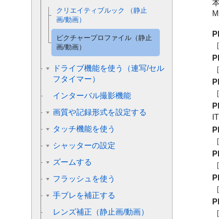
クリエイティブルック
（静止
M
画/動画）
P
ピクチャープロファイル（静止
［
画/動画）
P
ドライブ機能を使う（連写/セル
［
フタイマー）
P
［
インターバル撮影機能
P
画質や記録形式を設定する
I
タッチ機能を使う
P
［
シャッターの設定
P
ズームする
［
P
フラッシュを使う
［
手ブレを補正する
P
レンズ補正
（静止画/動画）
［