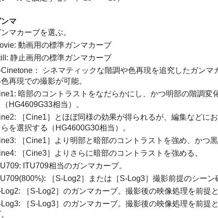
ガンマ
ガンマカーブを選ぶ。
ovie: 動画用の標準ガンマカーブ
till: 静止画用の標準ガンマカーブ
S-Cinetone： シネマティックな階調や色再現を追究したガ
い色再現での撮影が可能。
Cine1: 暗部のコントラストをなだらかにし、かつ明部の階調
（HG4609G33相当）。
ine2:
［Cine1］
とほぼ同様の効果が得られるが、編集などにお
らを選択する（HG4600G30相当）。
ine3:
［Cine1］
より明部と暗部のコントラストを強め、かつ黒
ine4:
［Cine3］
よりさらに暗部のコントラストを強める。
TU709: ITU709相当のガンマカーブ。
TU709(800%):
［S-Log2］
または
［S-Log3］
撮影前提のシーン
-Log2:
［S-Log2］
のガンマカーブ。撮影後の映像処理を前提
-Log3
:
［S-Log3］
のガンマカーブ。撮影後の映像処理を前提
ブ。