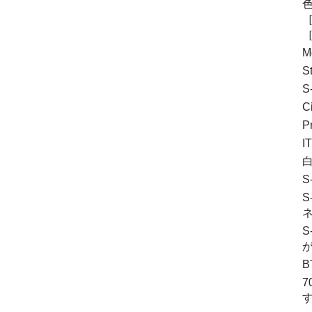
［
M
S
S
C
I
S
S
S
B
7