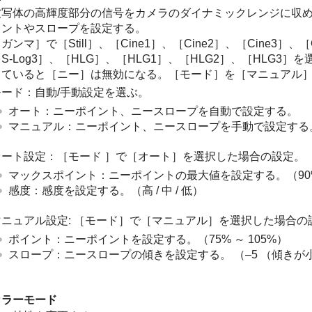
被写体の高輝度部分の信号をカメラのダイナミックレンジに収
イントやスロープを設定する。
［ガンマ］
で
［Still］
、
［Cine1］
、
［Cine2］
、
［Cine3］
、
［
S-Log3］
、
［HLG］
、
［HLG1］
、
［HLG2］
、
［HLG3］
を
していると
［ニー］
は無効になる。
［モード］
を
［マニュアル
モード
：自動/手動設定を選ぶ。
オート
：ニーポイント、ニースロープを自動で設定する。
マニュアル
：ニーポイント、ニースロープを手動で設定する
オート設定
：
［モード
］
で
［オート］
を選択した場合の設定。
マックスポイント
：ニーポイントの最大値を設定する。（90% 
感度
：感度を設定する。（
高
/
中
/
低
）
マニュアル設定
:
［モード］
で
［マニュアル］
を選択した場合の
ポイント
：ニーポイントを設定する。（75% ～ 105%）
スロープ
：ニースロープの傾きを設定する。 （–5 （傾きが
カラーモード