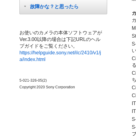
故障かな？と思ったら
M
お使いのカメラの本体ソフトウェアが
S
Ver.3.00以降の場合は下記URLのヘル
プガイドをご覧ください。
https://helpguide.sony.net/ilc/2410/v1/j
a/index.html
る
C
ち
5-021-326-05(2)
C
Copyright 2020 Sony Corporation
C
I
I
S
S