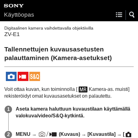
Käyttöopas
Digitaalinen kamera vaihdettavalla objektiivilla
ZV-E1
Tallennettujen kuvausasetusten
palauttaminen (
Kamera-asetukset
)
Voit ottaa kuvan, kun toiminnolla
[
Kamera-as. muisti]
rekisteröidyt omat kuvausasetukset on palautettu.
Aseta kamera haluttuun kuvaustilaan käyttämällä
valokuva/video/S&Q-kytkintä.
MENU
→
(
Kuvaus
) →
[Kuvaustila]
→
[