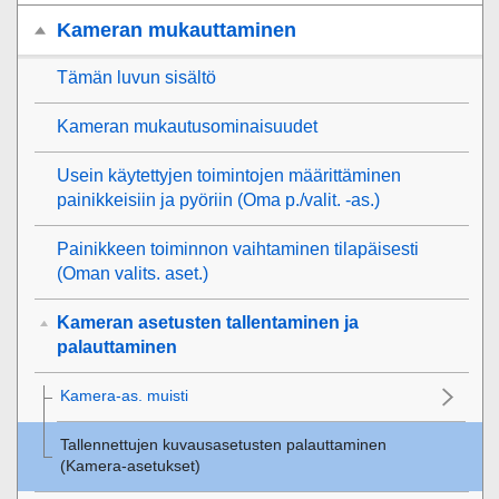
Kameran mukauttaminen
Tämän luvun sisältö
Kameran mukautusominaisuudet
Usein käytettyjen toimintojen määrittäminen
painikkeisiin ja pyöriin (
Oma p./valit. -as.
)
Painikkeen toiminnon vaihtaminen tilapäisesti
(
Oman valits. aset.
)
Kameran asetusten tallentaminen ja
palauttaminen
Kamera-as. muisti
Tallennettujen kuvausasetusten palauttaminen
(
Kamera-asetukset
)