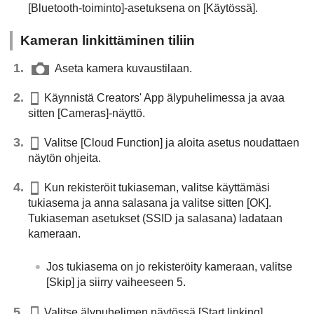
[Bluetooth-toiminto]
-asetuksena on
[Käytössä]
.
Kameran linkittäminen tiliin
Aseta kamera kuvaustilaan.
Käynnistä Creators' App älypuhelimessa ja avaa
sitten
[Cameras]
-näyttö.
Valitse
[Cloud Function]
ja aloita asetus noudattaen
näytön ohjeita.
Kun rekisteröit tukiaseman, valitse käyttämäsi
tukiasema ja anna salasana ja valitse sitten
[OK]
.
Tukiaseman asetukset (SSID ja salasana) ladataan
kameraan.
Jos tukiasema on jo rekisteröity kameraan, valitse
[Skip]
ja siirry vaiheeseen 5.
Valitse älypuhelimen näytössä
[Start linking]
.