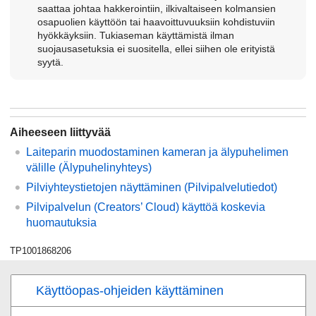
saattaa johtaa hakkerointiin, ilkivaltaiseen kolmansien
osapuolien käyttöön tai haavoittuvuuksiin kohdistuviin
hyökkäyksiin. Tukiaseman käyttämistä ilman
suojausasetuksia ei suositella, ellei siihen ole erityistä
syytä.
Aiheeseen liittyvää
Laiteparin muodostaminen kameran ja älypuhelimen
välille (
Älypuhelinyhteys
)
Pilviyhteystietojen näyttäminen (
Pilvipalvelutiedot
)
Pilvipalvelun (Creators’ Cloud) käyttöä koskevia
huomautuksia
TP1001868206
Käyttöopas-ohjeiden käyttäminen