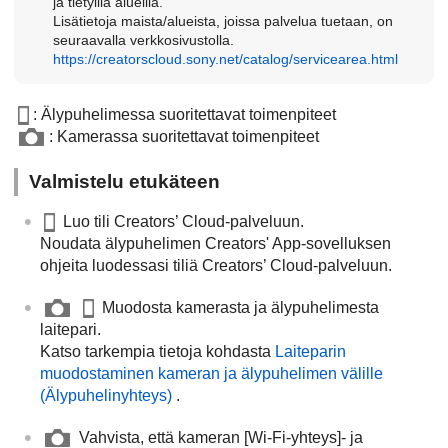
ja tietyillä alueilla.
Lisätietoja maista/alueista, joissa palvelua tuetaan, on
seuraavalla verkkosivustolla.
https://creatorscloud.sony.net/catalog/servicearea.html
: Älypuhelimessa suoritettavat toimenpiteet
: Kamerassa suoritettavat toimenpiteet
Valmistelu etukäteen
Luo tili Creators’ Cloud-palveluun.
Noudata älypuhelimen Creators' App-sovelluksen
ohjeita luodessasi tiliä Creators’ Cloud-palveluun.
Muodosta kamerasta ja älypuhelimesta
laitepari.
Katso tarkempia tietoja kohdasta
Laiteparin
muodostaminen kameran ja älypuhelimen välille
(
Älypuhelinyhteys
)
.
Vahvista, että kameran
[Wi-Fi-yhteys]
- ja