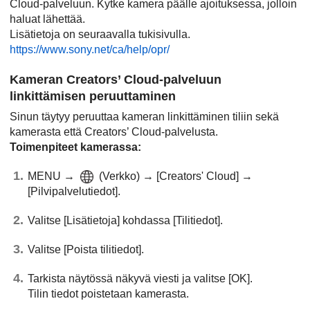
Cloud-palveluun. Kytke kamera päälle ajoituksessa, jolloin
haluat lähettää.
Lisätietoja on seuraavalla tukisivulla.
https://www.sony.net/ca/help/opr/
Kameran Creators’ Cloud
-palveluun
linkittämisen peruuttaminen
Sinun täytyy peruuttaa kameran linkittäminen tiliin sekä
kamerasta että Creators’ Cloud-palvelusta.
Toimenpiteet kamerassa:
MENU
→
(
Verkko
) →
[Creators' Cloud]
→
[Pilvipalvelutiedot]
.
Valitse
[Lisätietoja]
kohdassa
[Tilitiedot]
.
Valitse
[Poista tilitiedot]
.
Tarkista näytössä näkyvä viesti ja valitse
[OK]
.
Tilin tiedot poistetaan kamerasta.