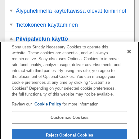
Älypuhelimella käytettävissä olevat toiminnot
Tietokoneen käyttäminen
Pilvipalvelun käyttö
Sony uses Strictly Necessary Cookies to operate this
Creators’ Cloud
website. These cookies are essential, and will always
remain active. Sony also uses Optional Cookies to improve
site functionality, analyze usage, deliver advertisements and
Tilin luominen Creators’ Cloud-palveluun ja
interact with third parties. By using this site, you agree to
kameran linkittäminen tiliin (
Pilvipalveluyhteys
)
the placement of Optional Cookies. You can manage your
cookie preferences at any time by clicking "Customize
Pilviyhteystietojen näyttäminen (
Pilvipalvelutiedot
)
Cookies" Depending on your selected cookie preferences,
the full functionality of this website may not be available.
Pilvipalvelun (Creators’ Cloud) käyttöä koskevia
Review our
Cookie Policy
for more information.
huomautuksia
Customize Cookies
Liite
Jos ilmenee ongelmia
Reject Optional Cookies