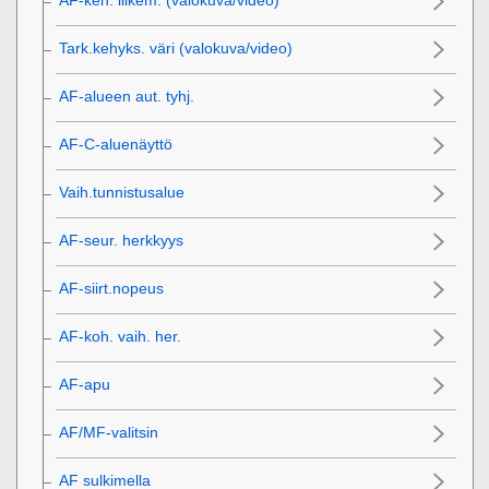
AF-keh. liikem.
(valokuva/video)
Tark.kehyks. väri
(valokuva/video)
AF-alueen aut. tyhj.
AF-C-aluenäyttö
Vaih.tunnistusalue
AF-seur. herkkyys
AF-siirt.nopeus
AF-koh. vaih. her.
AF-apu
AF/MF-valitsin
AF sulkimella