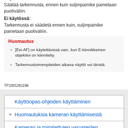
Säätää tarkennusta, ennen kuin suljinpainike painetaan
puoliväliin.
Ei käytössä
:
Tarkennusta ei säädetä ennen kuin, suljinpainike
painetaan puoliväliin.
Huomautus
[Esi-AF]
on käytettävissä vain, kun E-kiinnikkeinen
objektiivi on kiinnitetty.
Tarkennustoimenpiteiden aikana näyttö voi täristä.
TP1001261196
Käyttöopas-ohjeiden käyttäminen
Huomautuksia kameran käyttämisestä
Kameran ja toimitettujen varusteiden