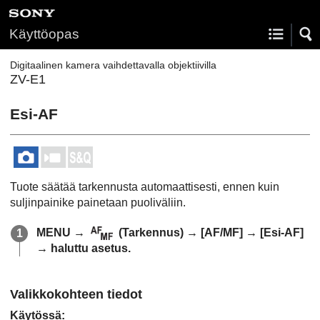
Käyttöopas
Digitaalinen kamera vaihdettavalla objektiivilla
ZV-E1
Esi-AF
Tuote säätää tarkennusta automaattisesti, ennen kuin
suljinpainike painetaan puoliväliin.
MENU
→
(
Tarkennus
) →
[AF/MF]
→
[Esi-AF]
→ haluttu asetus.
Valikkokohteen tiedot
Käytössä
: