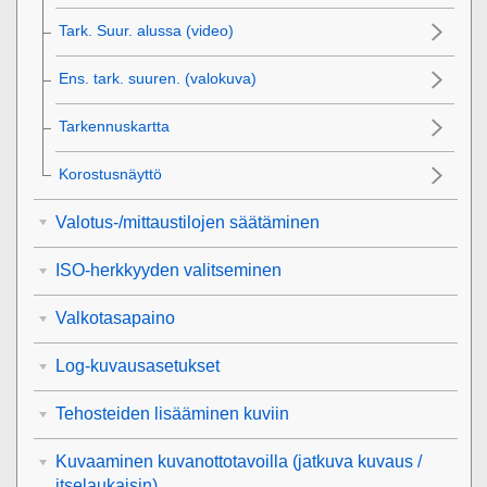
Tark. Suur. alussa
(video)
Ens. tark. suuren.
(valokuva)
Tarkennuskartta
Korostusnäyttö
Valotus-/mittaustilojen säätäminen
ISO-herkkyyden valitseminen
Valkotasapaino
Log-kuvausasetukset
Tehosteiden lisääminen kuviin
Kuvaaminen kuvanottotavoilla (jatkuva kuvaus /
itselaukaisin)