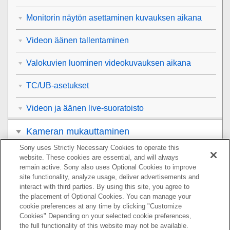
Monitorin näytön asettaminen kuvauksen aikana
Videon äänen tallentaminen
Valokuvien luominen videokuvauksen aikana
TC/UB-asetukset
Videon ja äänen live-suoratoisto
Kameran mukauttaminen
Sony uses Strictly Necessary Cookies to operate this
Katselu
website. These cookies are essential, and will always
remain active. Sony also uses Optional Cookies to improve
Kameran asetusten muuttaminen
site functionality, analyze usage, deliver advertisements and
interact with third parties. By using this site, you agree to
the placement of Optional Cookies. You can manage your
Älypuhelimella käytettävissä olevat toiminnot
cookie preferences at any time by clicking "Customize
Cookies" Depending on your selected cookie preferences,
Tietokoneen käyttäminen
the full functionality of this website may not be available.