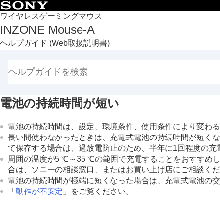
目次
ワイヤレスゲーミングマウス
INZONE Mouse-A
トップページ
ヘルプガイド
(Web取扱説明書)
準備する
マウスを使う
マウスのカスタマイズ
お知らせ
電池の持続時間が短い
困ったときは
故障かな？と思ったら
電池の持続時間は、設定、環境条件、使用条件により変わる
電源／充電
長い間使わなかったときは、充電式電池の持続時間が短くな
電源が入らない
て保存する場合は、過放電防止のため、半年に1回程度の充
充電できない
周囲の温度が5 ℃～35 ℃の範囲で充電することをおすす
充電時間が長い
合は、ソニーの相談窓口、またはお買い上げ店にご相談くだ
電池の持続時間が極端に短くなった場合は、充電式電池の交
電池の持続時間が短い
「
動作が不安定
」をご覧ください。
接続
操作