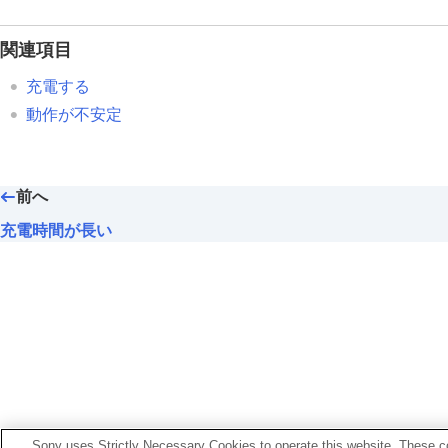
マウスをリセット・初期化する
主な仕様
関連項目
充電する
動作が不安定
前へ
充電時間が長い
Sony uses Strictly Necessary Cookies to operate this website. These co