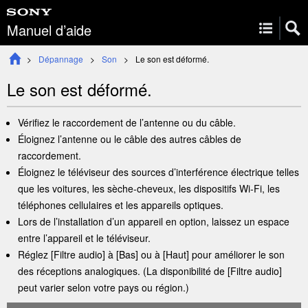
Manuel d’aide
Dépannage
Son
Le son est déformé.
Le son est déformé.
Vérifiez le raccordement de l’
antenne
ou du câble.
Éloignez l’
antenne
ou le câble des autres câbles de
raccordement.
Éloignez le téléviseur des sources d’interférence électrique telles
que les voitures, les sèche-cheveux, les dispositifs
Wi-Fi
, les
téléphones cellulaires et les appareils optiques.
Lors de l’installation d’un appareil en option, laissez un espace
entre l’appareil et le téléviseur.
Réglez
[
Filtre audio
]
à
[
Bas
]
ou à
[
Haut
]
pour améliorer le son
des réceptions
analogiques
. (La disponibilité de
[
Filtre audio
]
peut varier selon votre pays ou région.)