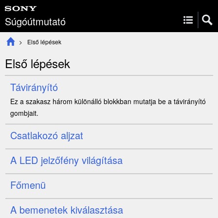
Súgóútmutató
Első lépések
Első lépések
Távirányító
Ez a szakasz három különálló blokkban mutatja be a távirányító
gombjait.
Csatlakozó aljzat
A
LED jelzőfény
világítása
Főmenü
A bemenetek kiválasztása