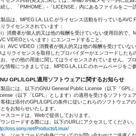
ライセンス内容(英文)に関しては、本機の内蔵メモリー内に記
接続し、「PMHOME」-「LICENSE」内にあるファイルをご
製品は、MPEG LA, LLC.がライセンス活動を行っているAVC PA
限りライセンスされています：
（i）消費者が個人的又は他の報酬を受けていない使用目的で、MP
VC VIDEOといいます）にエンコードすること。
（ii）AVC VIDEO（消費者が個人的又は他の報酬を受けてい
LAよりライセンスを取得したプロバイダーがエンコードしたも
なお、その他の用途に関してはライセンスされていません。プ
な情報につきましては、MPEG LA, LLC.のホームページを
GNU GPL/LGPL適用ソフトウェアに関するお知らせ
製品には、以下のGNU General Public License（以下「GPL」と
License（以下「LGPL」とします）の適用を受けるソフトウ
お客様は添付のGPL/LGPLの条件に従いこれらのソフトウェ
ことをお知らせいたします。
ソースコードは、Webで提供しております。
ダウンロードする際には、以下のURLにアクセスしてください
tp://oss.sony.net/Products/Linux/
なお、ソースコードの中身についてのお問い合わせはご遠慮く