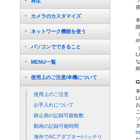
再生
カメラのカスタマイズ
本
ネットワーク機能を使う
A
パソコンでできること
MENU一覧
細
使用上のご注意/本機について
本
使用上のご注意
お手入れについて
静止画の記録可能枚数
動画の記録可能時間
ht
海外でACアダプター/バッテリ