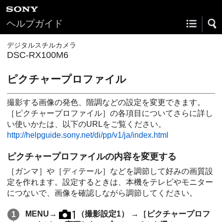
ヘルプガイド
デジタルスチルカメラ
DSC-RX100M6
ピクチャープロファイル
撮影する画像の発色、階調などの設定を変更できます。
［ピクチャープロファイル］
の各項目についてさらに詳し
い使いかたは、以下のURLをご覧ください。
http://helpguide.sony.net/di/pp/v1/ja/index.html
ピクチャープロファイルの内容を変更する
［ガンマ］
や
［ディテール］
などを調節して好みの画質設
定を作れます。設定するときは、本機をテレビやモニター
につないで、画像を確認しながら調節してください。
MENU
→
（
撮影設定1
） →
［ピクチャープロフ