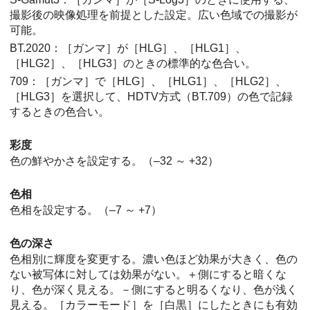
撮影後の映像処理を前提とした設定。広い色域での撮影が
可能。
BT.2020
：
［ガンマ］
が
［HLG］
、
［HLG1］
、
［HLG2］
、
［HLG3］
のときの標準的な色合い。
709
：
［ガンマ］
で
［HLG］
、
［HLG1］
、
［HLG2］
、
［HLG3］
を選択して、HDTV方式（BT.709）の色で記録
するときの色合い。
彩度
色の鮮やかさを設定する。（–32 ～ +32）
色相
色相を設定する。（–7 ～ +7）
色の深さ
色相別に輝度を変更する。濃い色ほど効果が大きく、色の
ない被写体に対しては効果がない。＋側にすると暗くな
り、色が深く見える。－側にすると明るくなり、色が浅く
見える。
［カラーモード］
を
［白黒］
にしたときにも有効