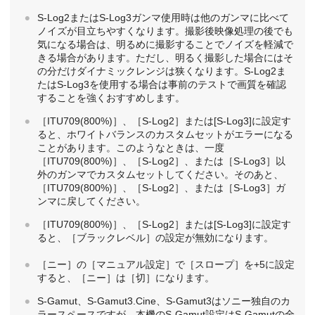
S-Log2またはS-Log3ガンマ使用時は他のガンマに比べて
ノイズが目立ちやすくなります。撮影後映像処理の後でも
気になる場合は、明るめに撮影することでノイズを軽減で
きる場合があります。ただし、明るく撮影した場合にはそ
の分だけダイナミックレンジは狭くなります。S-Log2ま
たはS-Log3を使用する場合は事前のテストで画質を確認
することを強くおすすめします。
［ITU709(800%)］
、
［S-Log2］
または
[S-Log3]
に設定す
ると、ホワイトバランスのカスタムセットがエラーになる
ことがあります。このようなときは、一度
［ITU709(800%)］
、
［S-Log2］
、または
［S-Log3］
以
外のガンマでカスタムセットしてください。そのあと、
［ITU709(800%)］
、
［S-Log2］
、または
［S-Log3］
ガ
ンマに戻してください。
［ITU709(800%)］
、
［S-Log2］
または
[S-Log3]
に設定す
ると、
［ブラックレベル］
の設定が無効になります。
［ニー］
の
［マニュアル設定］
で
［スロープ］
を+5に設定
すると、
［ニー］
は
［切］
になります。
S-Gamut、S-Gamut3.Cine、S-Gamut3はソニー独自のカ
ラースペースですが、本機のS-Gamut設定はS-Gamutの全