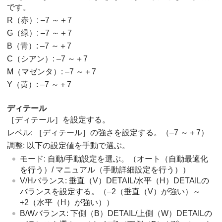
です。
R（赤）: –7 ～＋7
G（緑）: –7 ～＋7
B（青）: –7 ～＋7
C（シアン）: –7 ～＋7
M（マゼンタ）: –7 ～＋7
Y（黄）: –7 ～＋7
ディテール
［ディテール］
を設定する。
レベル:
［ディテール］
の強さを設定する。（–7 ～＋7）
調整: 以下の設定値を手動で選ぶ。
モード: 自動/手動設定を選ぶ。（オート（自動最適化
を行う）/ マニュアル（手動詳細設定を行う））
V/Hバランス: 垂直（V）DETAIL/水平（H）DETAILの
バランスを設定する。（–2（垂直（V）が強い）～
+2（水平（H）が強い））
B/Wバランス: 下側（B）DETAIL/上側（W）DETAILの