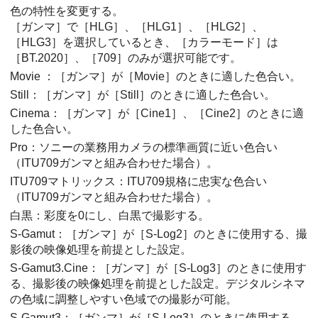
色の特性を変更する。
［ガンマ］
で
［HLG］
、
［HLG1］
、
［HLG2］
、
［HLG3］
を選択しているとき、
［カラーモード］
は
［BT.2020］
、
［709］
のみが選択可能です。
Movie ：
［ガンマ］
が
［Movie］
のときに適した色合い。
Still：
［ガンマ］
が
［Still］
のときに適した色合い。
Cinema：
［ガンマ］
が
［Cine1］
、
［Cine2］
のときに適
した色合い。
Pro：ソニーの業務用カメラの標準画質に近い色合い
（ITU709ガンマと組み合わせた場合）。
ITU709マトリックス：ITU709規格に忠実な色合い
（ITU709ガンマと組み合わせた場合）。
白黒：彩度を0にし、白黒で撮影する。
S-Gamut：
［ガンマ］
が
［S-Log2］
のときに使用する、撮
影後の映像処理を前提とした設定。
S-Gamut3.Cine
：
［ガンマ］
が
［S-Log3］
のときに使用す
る、撮影後の映像処理を前提とした設定。デジタルシネマ
の色域に調整しやすい色域での撮影が可能。
S-Gamut3
：
［ガンマ］
が
［S-Log3］
のときに使用する、