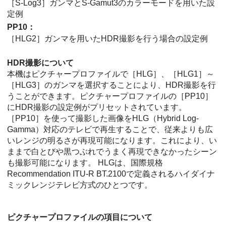
［S-Log3］
ガンマとS-Gamut3のカラーモードを用いた設
定例
PP10
：
［HLG2］
ガンマを用いたHDR撮影を行う場合の設定例
HDR撮影について
本機はピクチャープロファイルで
［HLG］
、
［HLG1］
～
［HLG3］
のガンマを選択することにより、HDR撮影を行
うことができます。ピクチャープロファイルの
［PP10］
にHDR撮影の設定例がプリセットされています。
［PP10］
を使って撮影した画像をHLG（Hybrid Log-
Gamma）対応のテレビで再生することで、従来よりも広
いレンジの明るさが再現可能になります。これにより、い
ままで白とびや黒つぶれでうまく再現できなかったシーン
も撮影可能になります。 HLGは、国際規格
Recommendation ITU-R BT.2100で定義されるハイダイナ
ミックレンジテレビ方式のひとつです。
ピクチャープロファイルの項目について