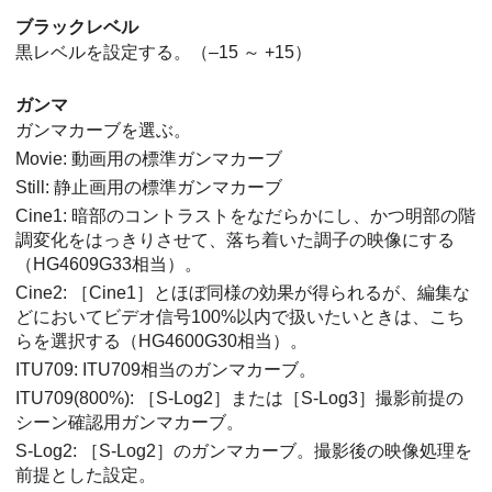
ブラックレベル
黒レベルを設定する。（–15 ～ +15）
ガンマ
ガンマカーブを選ぶ。
Movie: 動画用の標準ガンマカーブ
Still: 静止画用の標準ガンマカーブ
Cine1: 暗部のコントラストをなだらかにし、かつ明部の階
調変化をはっきりさせて、落ち着いた調子の映像にする
（HG4609G33相当）。
Cine2:
［Cine1］
とほぼ同様の効果が得られるが、編集な
どにおいてビデオ信号100%以内で扱いたいときは、こち
らを選択する（HG4600G30相当）。
ITU709: ITU709相当のガンマカーブ。
ITU709(800%):
［S-Log2］
または
［S-Log3］
撮影前提の
シーン確認用ガンマカーブ。
S-Log2:
［S-Log2］
のガンマカーブ。撮影後の映像処理を
前提とした設定。