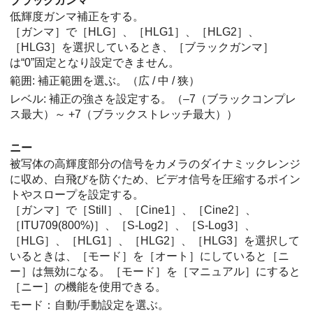
ブラックガンマ
低輝度ガンマ補正をする。
［ガンマ］
で
［HLG］
、
［HLG1］
、
［HLG2］
、
［HLG3］
を選択しているとき、
［ブラックガンマ］
は“0”固定となり設定できません。
範囲: 補正範囲を選ぶ。（広 / 中 / 狭）
レベル: 補正の強さを設定する。（–7（ブラックコンプレ
ス最大）～ +7（ブラックストレッチ最大））
ニー
被写体の高輝度部分の信号をカメラのダイナミックレンジ
に収め、白飛びを防ぐため、ビデオ信号を圧縮するポイン
トやスロープを設定する。
［ガンマ］
で
［Still］
、
［Cine1］
、
［Cine2］
、
［ITU709(800%)］
、
［S-Log2］
、
［S-Log3］
、
［HLG］
、
［HLG1］
、
［HLG2］
、
［HLG3］
を選択して
いるときは、
［モード］
を
［オート］
にしていると
［ニ
ー］
は無効になる。
［モード］
を
［マニュアル］
にすると
［ニー］
の機能を使用できる。
モード
：自動/手動設定を選ぶ。