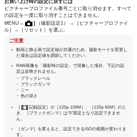
お買い上げ時の設定に戻すには
ピクチャープロファイル番号ごとに取り消せます。すべて
の設定を一度に取り消すことはできません。
MENU
→
（
撮影設定1
） →
［ピクチャープロファイ
ル］
→
［リセット］
を選ぶ。
ご注意
動画と静止画で設定値が共通のため、撮影モードを変更し
た場合は設定値を調節してください。
RAW画像を「撮影時の設定」で現像した場合、下記の設
定は反映されません。
ブラックレベル
ブラックガンマ
ニー
色の深さ
［
記録設定］
が
［120p 100M］
、
［120p 60M］
のと
き、
［ブラックガンマ］
は“0”固定となり設定できませ
ん。
［ガンマ］
を変えると、設定できるISOの範囲が変わりま
す。