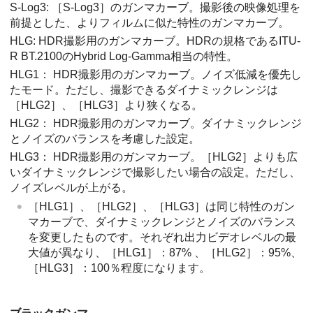
S-Log3
:
［S-Log3］
のガンマカーブ。撮影後の映像処理を
前提とした、よりフィルムに似た特性のガンマカーブ。
HLG
: HDR撮影⽤のガンマカーブ。HDRの規格であるITU-
R BT.2100のHybrid Log-Gamma相当の特性。
HLG1
： HDR撮影用のガンマカーブ。ノイズ低減を優先し
たモード。ただし、撮影できるダイナミックレンジは
［HLG2］
、
［HLG3］
より狭くなる。
HLG2
： HDR撮影用のガンマカーブ。ダイナミックレンジ
とノイズのバランスを考慮した設定。
HLG3
： HDR撮影用のガンマカーブ。
［HLG2］
よりも広
いダイナミックレンジで撮影したい場合の設定。ただし、
ノイズレベルが上がる。
［HLG1］
、
［HLG2］
、
［HLG3］
は同じ特性のガン
マカーブで、ダイナミックレンジとノイズのバランス
を変更したものです。それぞれ出力ビデオレベルの最
大値が異なり、
［HLG1］
：87% 、
［HLG2］
：95%、
［HLG3］
：100％程度になります。