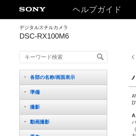
ヘルプガイド
デジタルスチルカメラ
DSC-RX100M6
各部の名称/画面表示
準備
撮影
A
動画撮影
パ
（