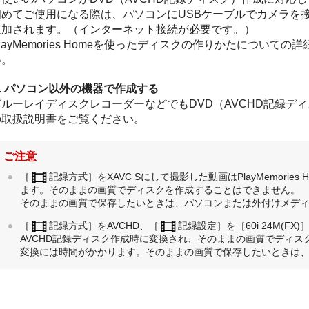
初めてご使用になる際は、パソコンにUSBケーブルでカメラを
追加されます。（インターネット接続が必要です。）
layMemories Homeを使ったディスクの作りかたについての詳細
い。
B. パソコン以外の機器で作成する
ブルーレイディスクレコーダーなどでもDVD（AVCHD記録デ
の取扱説明書をご覧ください。
ご注意
［
記録方式］
をXAVC Sにして撮影した動画はPlayMemories
ます。そのままの画質でディスクを作成することはできません。
そのままの画質で保存したいときは、パソコンまたは外付けメデ
［
記録方式］
をAVCHD、
［
記録設定］
を
［60i 24M(FX)
AVCHD記録ディスク作成時に変換され、そのままの画質でディス
変換には時間がかかります。そのままの画質で保存したいときは