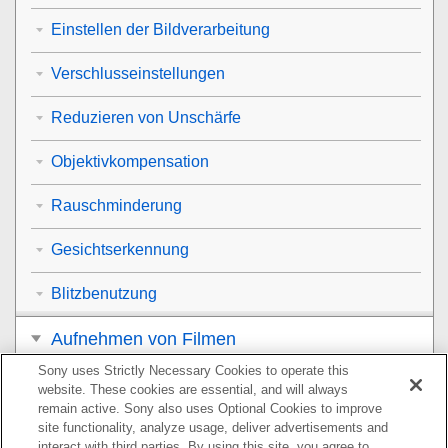
Einstellen der Bildverarbeitung
Verschlusseinstellungen
Reduzieren von Unschärfe
Objektivkompensation
Rauschminderung
Gesichtserkennung
Blitzbenutzung
Aufnehmen von Filmen
Sony uses Strictly Necessary Cookies to operate this
Betrachten
website. These cookies are essential, and will always
remain active. Sony also uses Optional Cookies to improve
Anpassen der Kamera
site functionality, analyze usage, deliver advertisements and
interact with third parties. By using this site, you agree to