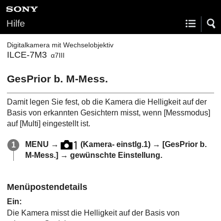
Hilfe
Digitalkamera mit Wechselobjektiv
ILCE-7M3
α7III
GesPrior b. M-Mess.
Damit legen Sie fest, ob die Kamera die Helligkeit auf der
Basis von erkannten Gesichtern misst, wenn
[Messmodus]
auf
[Multi]
eingestellt ist.
MENU
→
(
Kamera- einstlg.1
) →
[GesPrior b.
M-Mess.]
→ gewünschte Einstellung.
Menüpostendetails
Ein
:
Die Kamera misst die Helligkeit auf der Basis von