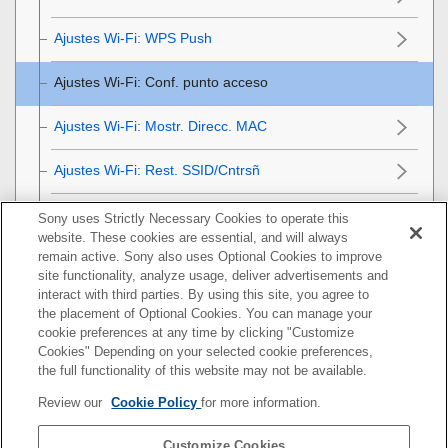
Ajustes Wi-Fi
:
WPS Push
Ajustes Wi-Fi
:
Conf. punto acceso
Ajustes Wi-Fi
:
Mostr. Direcc. MAC
Ajustes Wi-Fi:
Rest. SSID/Cntrsñ
Edit. Nombre Dispos.
Sony uses Strictly Necessary Cookies to operate this
website. These cookies are essential, and will always
remain active. Sony also uses Optional Cookies to improve
Importación del certificado raíz a la cámara (Import.
site functionality, analyze usage, deliver advertisements and
certific. raíz)
interact with third parties. By using this site, you agree to
the placement of Optional Cookies. You can manage your
Restablecer conf. red
cookie preferences at any time by clicking "Customize
Cookies" Depending on your selected cookie preferences,
Utilización de un ordenador
the full functionality of this website may not be available.
Review our
Cookie Policy
for more information.
Lista de elementos de MENU
Customize Cookies