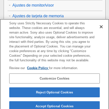
Ajustes de monitor/visor
Ajustes de tarjeta de memoria
Sony uses Strictly Necessary Cookies to operate this
Ajustes de la cámara
website. These cookies are essential, and will always
remain active. Sony also uses Optional Cookies to improve
Inicialización de la cámara
site functionality, analyze usage, deliver advertisements and
interact with third parties. By using this site, you agree to
the placement of Optional Cookies. You can manage your
Utilización de las funciones de red
cookie preferences at any time by clicking "Customize
Cookies" Depending on your selected cookie preferences,
Utilización de un ordenador
the full functionality of this website may not be available.
Review our
Cookie Policy
for more information.
Lista de elementos de MENU
Customize Cookies
Precauciones/Este producto
Si tiene problemas
Reject Optional Cookies
Accept Optional Cookies