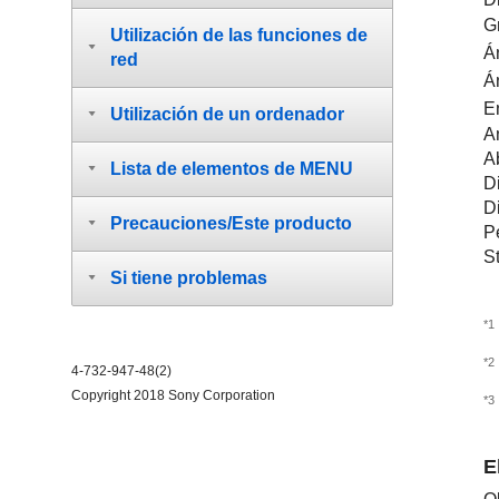
D
G
Utilización de las funciones de
Á
red
Á
E
Utilización de un ordenador
A
Ab
Lista de elementos de MENU
Di
D
Precauciones/Este producto
P
S
Si tiene problemas
*1
*2
4-732-947-48(2)
Copyright 2018 Sony Corporation
*3
E