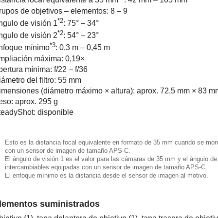
istancia focal equivalente a 35 mm
: 42 mm – 105 mm
rupos de objetivos – elementos: 8 – 9
*2
ngulo de visión 1
: 75° – 34°
*2
ngulo de visión 2
: 54° – 23°
*3
nfoque mínimo
: 0,3 m – 0,45 m
mpliación máxima: 0,19×
ertura mínima: f/22 – f/36
ámetro del filtro: 55 mm
imensiones (diámetro máximo × altura): aprox. 72,5 mm × 83 m
eso: aprox. 295 g
teadyShot: disponible
Esto es la distancia focal equivalente en formato de 35 mm cuando se mont
con un sensor de imagen de tamaño APS-C.
El ángulo de visión 1 es el valor para las cámaras de 35 mm y el ángulo de 
intercambiables equipadas con un sensor de imagen de tamaño APS-C.
El enfoque mínimo es la distancia desde el sensor de imagen al motivo.
lementos suministrados