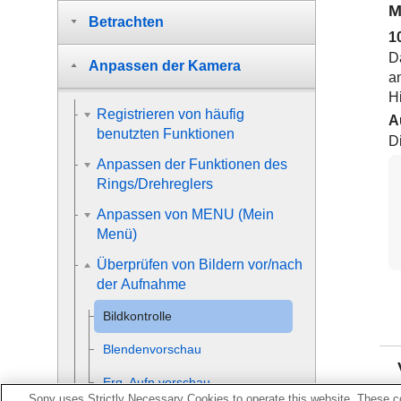
M
Betrachten
1
D
Anpassen der Kamera
a
H
Registrieren von häufig
A
benutzten Funktionen
Di
Anpassen der Funktionen des
Rings/Drehreglers
Anpassen von MENU (Mein
Menü)
Überprüfen von Bildern vor/nach
der Aufnahme
Bildkontrolle
Blendenvorschau
Erg. Aufn.vorschau
Sony uses Strictly Necessary Cookies to operate this website. These co