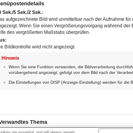
enüpostendetails
0 Sek.
/
5 Sek.
/
2 Sek.
:
as aufgezeichnete Bild wird unmittelbar nach der Aufnahme für
ngezeigt. Wenn Sie einen Vergrößerungsvorgang während der Bil
ilfe des vergrößerten Maßstabs überprüfen.
us
:
e Bildkontrolle wird nicht angezeigt.
Hinweis
Wenn Sie eine Funktion verwenden, die Bildverarbeitung durchführt
vorübergehend angezeigt, gefolgt von dem Bild nach der Verarbei
Die Einstellungen von DISP (Anzeige-Einstellung) werden für die 
Verwandtes Thema
okies are essential, and will always remain
Vergrößern eines wiedergegebenen Bilds (
Vergrößern
)