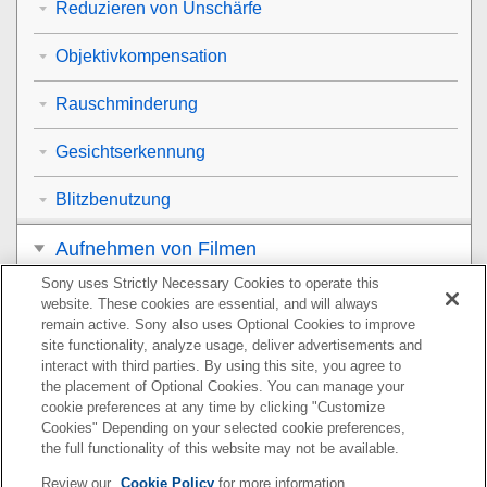
Reduzieren von Unschärfe
Objektivkompensation
Rauschminderung
Gesichtserkennung
Blitzbenutzung
Aufnehmen von Filmen
Sony uses Strictly Necessary Cookies to operate this
Betrachten
website. These cookies are essential, and will always
remain active. Sony also uses Optional Cookies to improve
Anpassen der Kamera
site functionality, analyze usage, deliver advertisements and
interact with third parties. By using this site, you agree to
the placement of Optional Cookies. You can manage your
Verwendung von Netzwerkfunktionen
cookie preferences at any time by clicking "Customize
Cookies" Depending on your selected cookie preferences,
Verwendung eines Computers
the full functionality of this website may not be available.
Review our
Cookie Policy
for more information.