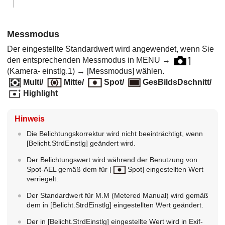
Messmodus
Der eingestellte Standardwert wird angewendet, wenn Sie
den entsprechenden Messmodus in
MENU
→
(
Kamera- einstlg.1
) →
[Messmodus]
wählen.
Multi
/
Mitte
/
Spot
/
GesBildsDschnitt
/
Highlight
Hinweis
Die Belichtungskorrektur wird nicht beeinträchtigt, wenn
[Belicht.StrdEinstlg]
geändert wird.
Der Belichtungswert wird während der Benutzung von
Spot-AEL gemäß dem für
[
Spot]
eingestellten Wert
verriegelt.
Der Standardwert für M.M (Metered Manual) wird gemäß
dem in
[Belicht.StrdEinstlg]
eingestellten Wert geändert.
Der in
[Belicht.StrdEinstlg]
eingestellte Wert wird in Exif-