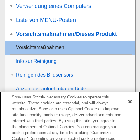
Verwendung eines Computers
Liste von MENU-Posten
Vorsichtsmaßnahmen/Dieses Produkt
Vorsichtsmaßnahmen
Info zur Reinigung
Reinigen des Bildsensors
Anzahl der aufnehmbaren Bilder
Sony uses Strictly Necessary Cookies to operate this
Aufnehmbare Filmzeiten
website. These cookies are essential, and will always
remain active. Sony also uses Optional Cookies to improve
site functionality, analyze usage, deliver advertisements and
Verwendung des Netzteils/Ladegerätes im Ausland
interact with third parties. By using this site, you agree to
the placement of Optional Cookies. You can manage your
AVCHD-Format
cookie preferences at any time by clicking "Customize
Cookies" Depending on your selected cookie preferences,