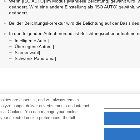
Wenn
[ISO AUTO]
im Modus
[Manuelle Belichtung]
gewählt wird, 
geändert. Wird eine andere Einstellung als
[ISO AUTO]
gewählt, wi
geändert.
Bei der Belichtungskorrektur wird die Belichtung auf der Basis de
In den folgenden Aufnahmemodi ist Belichtungsreihenaufnahme ni
[Intelligente Auto.]
[Überlegene Autom.]
[Szenenwahl]
[Schwenk-Panorama]
okies are essential, and will always remain
Verwandtes Thema
analyze usage, deliver advertisements and interact
ptional Cookies. You can manage your cookie
Belicht.reiheEinstlg.
our selected cookie preferences, the full
Anzeige während Belichtungsreihenaufnahme