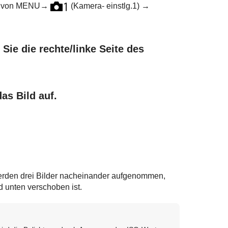
 von
MENU
→
(
Kamera- einstlg.1
) →
ie die rechte/linke Seite des
as Bild auf.
erden drei Bilder nacheinander aufgenommen,
 unten verschoben ist.