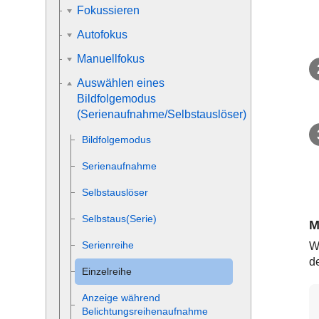
Fokussieren
Autofokus
Manuellfokus
Auswählen eines
Bildfolgemodus
(Serienaufnahme/Selbstauslöser)
Bildfolgemodus
Serienaufnahme
Selbstauslöser
Selbstaus(Serie)
M
Serienreihe
W
d
Einzelreihe
Anzeige während
Belichtungsreihenaufnahme