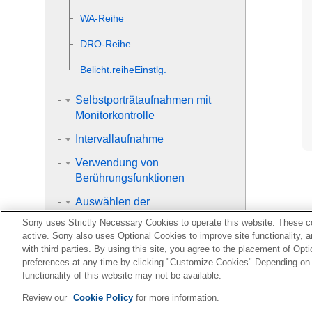
WA-Reihe
DRO-Reihe
Belicht.reiheEinstlg.
Selbstporträtaufnahmen mit
Monitorkontrolle
Intervallaufnahme
Verwendung von
Berührungsfunktionen
Auswählen der
Standbildgröße/Bildqualität
Sony uses Strictly Necessary Cookies to operate this website. These co
active. Sony also uses Optional Cookies to improve site functionality, 
Auswählen des
with third parties. By using this site, you agree to the placement of O
Aufnahmemodus
preferences at any time by clicking "Customize Cookies" Depending on y
functionality of this website may not be available.
Steuern der
Belichtungs-/Messmodi
Review our
Cookie Policy
for more information.