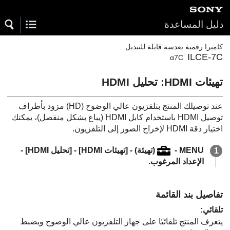
دليل المساعدة
كاميرا رقمية بعدسة قابلة للتبديل
ILCE-7C
α7C
تهيئات HDMI‎‏
:
تحليل HDMI‎‏
عند توصيلك المنتج بتلفزيون عالي الوضوح (HD) مزود بأطراف
توصيل HDMI باستخدام كابل HDMI (يباع بشكل منفصل)، يمكنك
اختيار دقة HDMI لإخراج الصور إلى التلفزيون.
MENU
- ‏
(
تهيئة
‏) -
[تهيئات HDMI‎‏‏]
-
[تحليل HDMI‎‏]
-
الإعداد المرغوب.
تفاصيل بند القائمة
تلقائي
:
يتعرف المنتج تلقائيًا على جهاز التلفزيون عالي الوضوح ويضبط