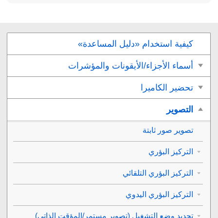
كيفية استخدام «دليل المساعدة»
أسماء الأجزاء/الأيقونات والمؤشرات
تحضير الكاميرا
التصوير
تصوير صور ثابتة
التركيز البؤري
التركيز البؤري التلقائي
التركيز البؤري اليدوي
تحديد وضع التشغيل (تصوير مستمر/المؤقِت الذاتي)