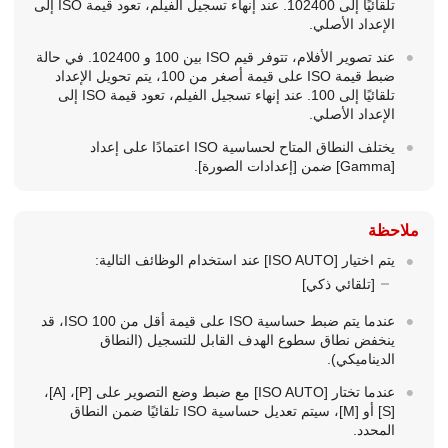
تلقائيًا إلى 102400. عند إنهاء تسجيل الفيلم، تعود قيمة ISO إلى
الإعداد الأصلي.
عند تصوير الأفلام، تتوفر قيم ISO بين 100 و 102400. في حالة
ضبط قيمة ISO على قيمة أصغر من 100، يتم تحويل الإعداد
تلقائيًا إلى 100. عند إنهاء تسجيل الفيلم، تعود قيمة ISO إلى
الإعداد الأصلي.
يختلف النطاق المتاح لحساسية ISO اعتمادًا على إعداد
[‏‎Gamma‎‏]
ضمن
[إعدادات الصورة]
.
ملاحظة
يتم اختيار
[‏‎ISO AUTO‎‏]
عند استخدام الوظائف التالية:
[تلقائي ذكي]
عندما يتم ضبط حساسية ISO على قيمة أقل من ‎ISO 100‎، قد
ينخفض نطاق سطوع الهدف القابل للتسجيل (النطاق
الديناميكي).
عندما تختار
[‏‎ISO AUTO‎‏]
مع ضبط وضع التصوير على [P]، ‏[A]،
‏[S] أو [M]، سيتم تعديل حساسية ISO تلقائيًا ضمن النطاق
المحدد.