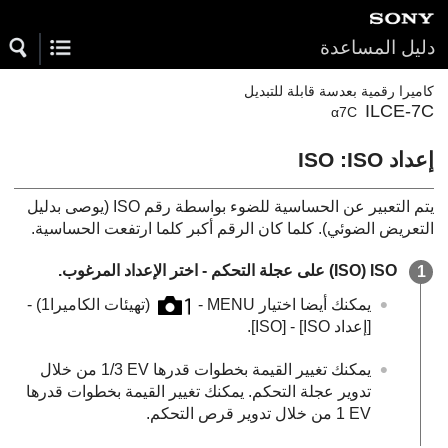
دليل المساعدة
كاميرا رقمية بعدسة قابلة للتبديل
ILCE-7C
α7C
إعداد ISO‎‏
:
يتم التعبير عن الحساسية للضوء بواسطة رقم ISO (يوصى بدليل
التعريض الضوئي). كلما كان الرقم أكبر كلما ارتفعت الحساسية.
ISO ‏(
) على عجلة التحكم - اختر الإعداد المرغوب.
يمكنك أيضا اختيار
MENU
-
(
تهيئات الكاميرا1‎‏
) -
[إعداد ISO‎‏]
-
[‏‎ISO‎‏]
.
يمكنك تغيير القيمة بخطوات قدرها ‎1/3 EV من خلال
تدوير عجلة التحكم. يمكنك تغيير القيمة بخطوات قدرها
‎1 EV من خلال تدوير قرص التحكم.