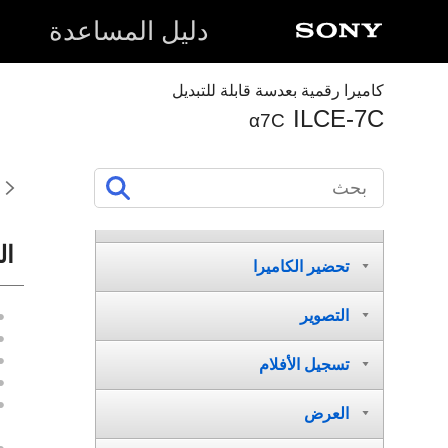
دليل المساعدة
كاميرا رقمية بعدسة قابلة للتبديل
ILCE-7C
α7C
كيفية استخدام «دليل المساعدة»
أسماء الأجزاء/الأيقونات والمؤشرات
ال
تحضير الكاميرا
التصوير
تسجيل الأفلام
العرض