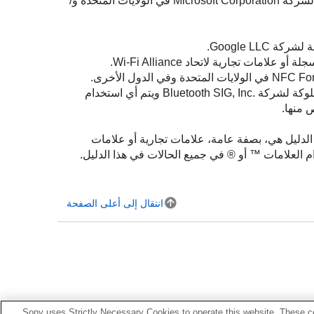
Microsoft و Windows هي علامات تجارية مسجلة أو علامات تجارية لشركة Microsoft Corporation في الولايات المتحدة و/
علامة الكلمة ‎Bluetooth®‎ والشعارات هي علامات تجارية مسجلة مملوكة لشركة ‎Bluetooth SIG, Inc.‎ ويتم أي استخدام
الدليل هي، بصفة عامة، علامات تجارية أو علامات
م العلامات ™ أو ® في جميع الحالات في هذا الدليل.
انتقال إلى أعلى الصفحة
Sony uses Strictly Necessary Cookies to operate this website. These co