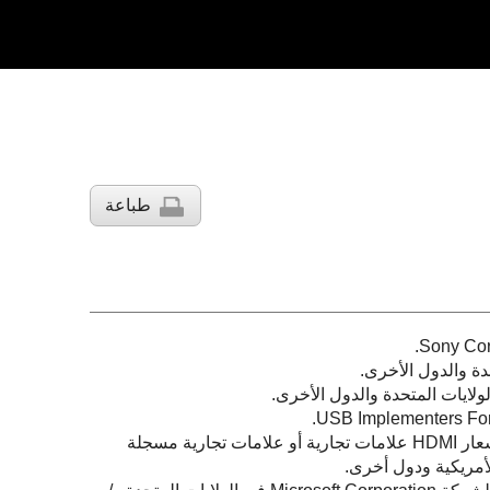
طباعة
مصطلحا HDMI و HDMI High-Definition Multimedia Interface وشعار HDMI علامات تجارية أو علامات تجارية مسجلة