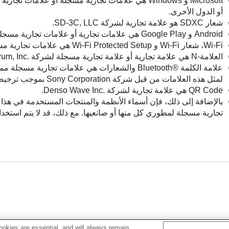
أو الدول الأخرى.
شعار SDXC هو علامة تجارية لشركة ‎SD-3C, LLC‎.
Android و Google Play هي علامات تجارية أو علامات تجارية مسجلة لشركة ‎Google LLC‎.
Wi-Fi، شعار Wi-Fi و Wi-Fi Protected Setup هي علامات تجارية مسجلة أو علامات تجارية لاتحاد Wi-Fi Alliance.
العلامة-N هي علامة تجارية أو علامة تجارية مسجلة لشركة ‎NFC Forum, Inc.‎ في الولايات المتحدة وفي الدول الأخرى.
لمثل هذه العلامات من قبل شركة Sony Corporation بموجب ترخيص منها.
QR Code هي علامة تجارية لشركة ‎Denso Wave Inc.‎.
بالإضافة إلى ذلك، فإن أسماء الأنظمة والمنتجات المستخدمة في هذا 
تجارية مسجلة لمطوري كل منها أو صانعيها. مع ذلك، قد لا يتم استخدا
okies are essential, and will always remain