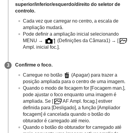
superior/inferior/esquerdo/direito do seletor de
controlo.
Cada vez que carregar no centro, a escala de
ampliação mudará.
Pode definir a ampliação inicial selecionando
MENU
→
(
Definições da Câmara1
) →
[
Ampl. inicial foc.]
.
Confirme o foco.
Carregue no botão
(Apagar) para trazer a
posição ampliada para o centro de uma imagem.
Quando o modo de focagem for
[Focagem man.]
,
pode ajustar o foco enquanto uma imagem é
ampliada. Se
[
AF Ampl. focag.]
estiver
definida para
[Desligado]
, a função
[Ampliador
focagem]
é cancelada quando o botão do
obturador é carregado até meio.
Quando o botão do obturador for carregado até