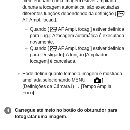
meio enquanto uma imagem estiver ampliada
durante a focagem automática, são executadas
diferentes funções dependendo da definição
[
AF Ampl. focag.]
.
Quando
[
AF Ampl. focag.]
estiver definida
para
[Lig.]
: A focagem automática é executada
novamente.
Quando
[
AF Ampl. focag.]
estiver definida
para
[Desligado]
: A função
[Ampliador
focagem]
é cancelada.
Pode definir quanto tempo a imagem é mostrada
ampliada selecionando
MENU
→
(
Definições da Câmara1
) →
[Tempo Amplia.
Foco]
.
Carregue até meio no botão do obturador para
fotografar uma imagem.