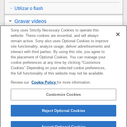
Utilizar o flash
Gravar vídeos
Sony uses Strictly Necessary Cookies to operate this
Visualização
website. These cookies are essential, and will always
remain active. Sony also uses Optional Cookies to improve
Personalizar a câmara
site functionality, analyze usage, deliver advertisements and
interact with third parties. By using this site, you agree to
the placement of Optional Cookies. You can manage your
Utilização das funções de rede
cookie preferences at any time by clicking "Customize
Cookies" Depending on your selected cookie preferences,
Utilizar um computador
the full functionality of this website may not be available.
Review our
Cookie Policy
for more information.
Lista de itens do MENU
Customize Cookies
Precauções/Este produto
Se tiver problemas
Reject Optional Cookies
Accept Optional Cookies