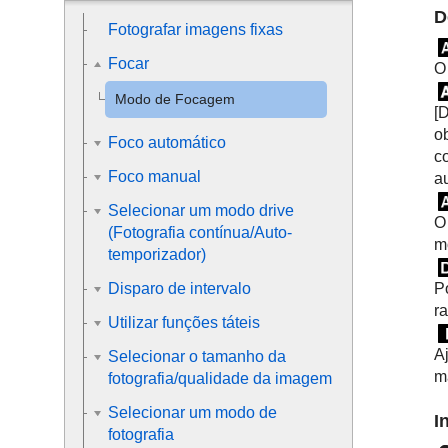
D
Fotografar imagens fixas
Focar
O
Modo de Focagem
[
o
Foco automático
c
Foco manual
a
Selecionar um modo drive
O
(Fotografia contínua/Auto-
m
temporizador)
P
Disparo de intervalo
r
Utilizar funções táteis
A
Selecionar o tamanho da
m
fotografia/qualidade da imagem
Selecionar um modo de
I
fotografia