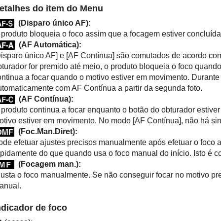
etalhes do item do Menu
(
Disparo único AF
):
 produto bloqueia o foco assim que a focagem estiver concluída.
(
AF Automática
):
Disparo único AF]
e
[AF Contínua]
são comutados de acordo com
bturador for premido até meio, o produto bloqueia o foco quando
ontinua a focar quando o motivo estiver em movimento. Durante f
utomaticamente com AF Contínua a partir da segunda foto.
(
AF Contínua
):
 produto continua a focar enquanto o botão do obturador estive
otivo estiver em movimento. No modo
[AF Contínua]
, não há si
(
Foc.Man.Diret
):
ode efetuar ajustes precisos manualmente após efetuar o foco a
apidamente do que quando usa o foco manual do início. Isto é c
(
Focagem man.
):
justa o foco manualmente. Se não conseguir focar no motivo pr
anual.
ndicador de foco