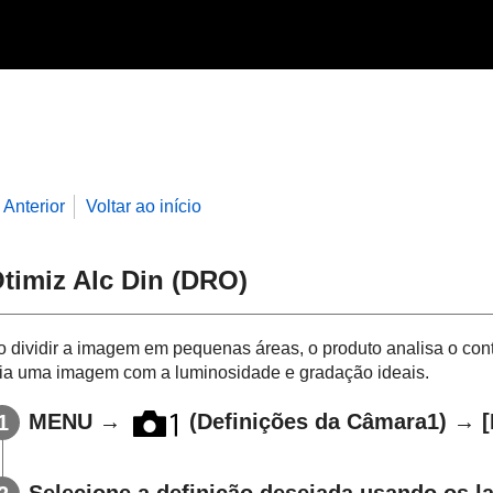
Anterior
Voltar ao início
timiz Alc Din
(DRO)
o dividir a imagem em pequenas áreas, o produto analisa o contr
ria uma imagem com a luminosidade e gradação ideais.
MENU
→
(
Definições da Câmara1
) →
Selecione a definição desejada usando os la