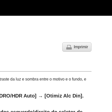
Imprimir
aste da luz e sombra entre o motivo e o fundo, e
[DRO/HDR Auto]
→
[Otimiz Alc Din]
.
dos esquerdo/direito do seletor de