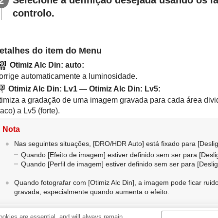
controlo.
etalhes do item do Menu
Otimiz Alc Din: auto
:
orrige automaticamente a luminosidade.
Otimiz Alc Din: Lv1 ― Otimiz Alc Din: Lv5
:
timiza a gradação de uma imagem gravada para cada área divid
raco) a Lv5 (forte).
Nota
Nas seguintes situações,
[DRO/HDR Auto]
está fixado para
[Desli
Quando
[Efeito de imagem]
estiver definido sem ser para
[Desli
Quando
[Perfil de imagem]
estiver definido sem ser para
[Desli
Quando fotografar com
[Otimiz Alc Din]
, a imagem pode ficar ruid
gravada, especialmente quando aumenta o efeito.
okies are essential, and will always remain