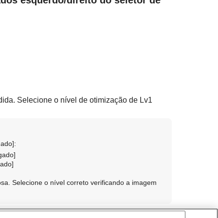
ida. Selecione o nível de otimização de Lv1
gado]
:
gado]
gado]
osa. Selecione o nível correto verificando a imagem