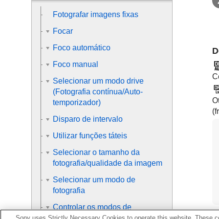
Fotografar imagens fixas
Focar
Foco automático
D
Foco manual
C
Selecionar um modo drive
(Fotografia contínua/Auto-
O
temporizador)
(f
Disparo de intervalo
Utilizar funções táteis
Selecionar o tamanho da
fotografia/qualidade da imagem
Selecionar um modo de
fotografia
Controlar os modos de
exposição/medição
Sony uses Strictly Necessary Cookies to operate this website. These co