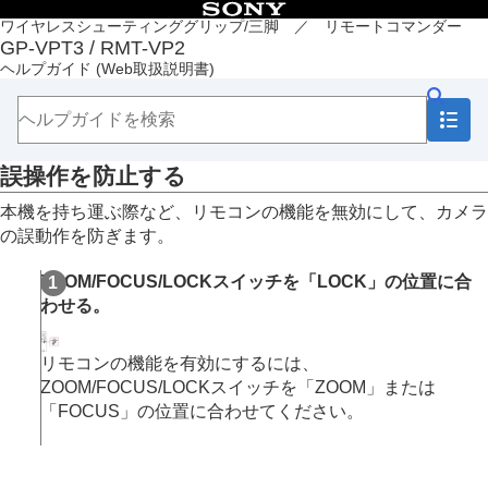
目次
ワイヤレスシューティンググリップ/三脚 ／ リモートコマンダー
GP-VPT3 / RMT-VP2
トップページ
ヘルプガイド
(Web取扱説明書)
各部の名称（GP-VPT3）
各部の名称（RMT-VP2）
準備
本体と付属品を確認する
誤操作を防止する
リモコンを取り付ける／取り外す（GP-VPT3）
電池について
本機を持ち運ぶ際など、リモコンの機能を無効にして、カメラ
本機とカメラをペアリングする
の誤動作を防ぎます。
カメラを取り付ける（GP-VPT3）
角度／向きを調整する（GP-VPT3）
ZOOM/FOCUS/LOCKスイッチを「LOCK」の位置に合
誤操作を防止する
わせる。
撮影
本機について
リモコンの機能を有効にするには、
故障かな？と思ったら
ZOOM/FOCUS/LOCKスイッチを「ZOOM」または
「FOCUS」の位置に合わせてください。