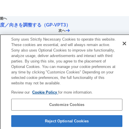
前へ
度／向きを調整する（GP-VPT3）
次へ
撮影スタイルについて（GP-VPT
Sony uses Strictly Necessary Cookies to operate this website.
These cookies are essential, and will always remain active.
Sony also uses Optional Cookies to improve site functionality,
analyze usage, deliver advertisements and interact with third
parties. By using this site, you agree to the placement of
Optional Cookies. You can manage your cookie preferences at
any time by clicking "Customize Cookies" Depending on your
selected cookie preferences, the full functionality of this
website may not be available.
Review our
Cookie Policy
for more information.
Customize Cookies
言語選択ページへ
Reject Optional Cookies
5-068-464-01(3)