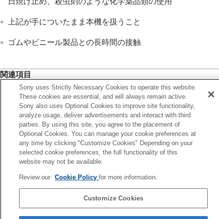
日焼け止め、殺虫剤のような化学薬品類の使用
上記が手についたまま本機を扱うこと
ゴムやビニール製品との長時間の接触
関連項目
Sony uses Strictly Necessary Cookies to operate this website.
電池について
These cookies are essential, and will always remain active.
Sony also uses Optional Cookies to improve site functionality,
前へ
analyze usage, deliver advertisements and interact with third
メラのC1機能／AF-ON機能を動作させる
parties. By using this site, you agree to the placement of
Optional Cookies. You can manage your cookie preferences at
次へ
any time by clicking "Customize Cookies" Depending on your
主な仕
selected cookie preferences, the full functionality of this
website may not be available.
言語選択ページへ
Review our
Cookie Policy
for more information.
5-068-464-01(3)
Copyright 2025 Sony Corporation
Customize Cookies