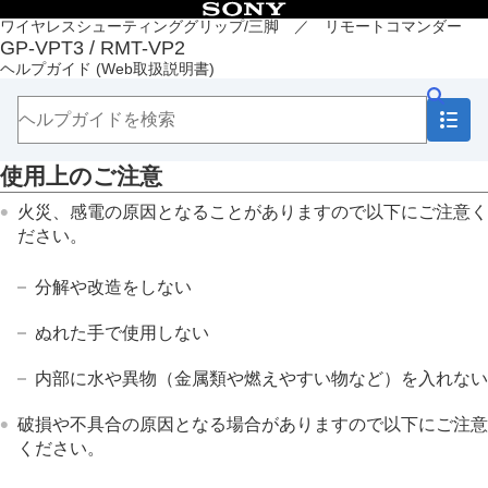
目次
ワイヤレスシューティンググリップ/三脚 ／ リモートコマンダー
GP-VPT3 / RMT-VP2
トップページ
ヘルプガイド
(Web取扱説明書)
各部の名称（GP-VPT3）
各部の名称（RMT-VP2）
準備
撮影
使用上のご注意
本機について
使用上のご注意
火災、感電の原因となることがありますので以下にご注意く
主な仕様
ださい。
ライセンスについて
商標について
分解や改造をしない
故障かな？と思ったら
ぬれた手で使用しない
内部に水や異物（金属類や燃えやすい物など）を入れない
破損や不具合の原因となる場合がありますので以下にご注意
ください。