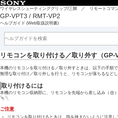
目次
ワイヤレスシューティンググリップ/三脚 ／ リモートコマ
GP-VPT3 / RMT-VP2
トップページ
ヘルプガイド
(Web取扱説明書)
各部の名称（GP-VPT3）
各部の名称（RMT-VP2）
準備
本体と付属品を確認する
リモコンを取り付ける／取り外す（GP-V
リモコンを取り付ける／取り外す（GP-VP
電池について
本機のリモコンを取り付ける／取り外すときは、以下の手順で
本機とカメラをペアリングする
無理な取り付け／取り外しを行うと、リモコンが落ちるなどし
カメラを取り付ける（GP-VPT3）
角度／向きを調整する（GP-VPT3）
取り付けるには
誤操作を防止する
本機のリモコン収納部に、リモコンを先端から差し込み（
撮影
本機について
ご注意
故障かな？と思ったら
リモコンを取り付けるときは、指を挟まないように注意し