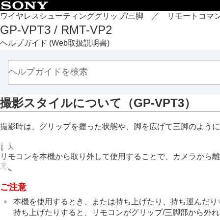
目次
ワイヤレスシューティンググリップ/三脚 ／ リモートコマ
GP-VPT3 / RMT-VP2
トップページ
ヘルプガイド
(Web取扱説明書)
各部の名称（GP-VPT3）
各部の名称（RMT-VP2）
準備
撮影
撮影スタイルについて（GP-VPT3）
撮影スタイルについて（GP-VPT3）
静止画を撮影する
撮影時は、グリップを握った状態や、脚を広げて三脚のように
動画を撮影する
ズームする
フォーカス（ピント）を合わせる
リモコンを本機から取り外して使用することで、カメラから離
ランプ表示
カメラのC1機能／AF-ON機能を動作させ
ご注意
本機について
本機を使用するとき、または持ち上げたり、持ち運んだり
故障かな？と思ったら
持ち上げたりすると、リモコンがグリップ/三脚部から外