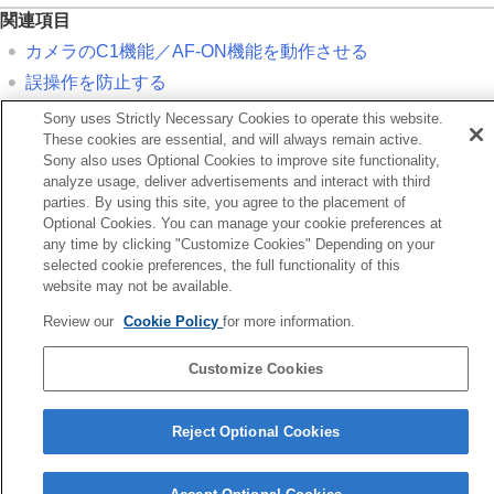
関連項目
カメラのC1機能／AF-ON機能を動作させる
誤操作を防止する
リモコンを取り付ける／取り外す（GP-VPT3）
Sony uses Strictly Necessary Cookies to operate this website.
These cookies are essential, and will always remain active.
電池について
Sony also uses Optional Cookies to improve site functionality,
本機とカメラをペアリングする
analyze usage, deliver advertisements and interact with third
parties. By using this site, you agree to the placement of
Optional Cookies. You can manage your cookie preferences at
前へ
any time by clicking "Customize Cookies" Depending on your
ップページ
selected cookie preferences, the full functionality of this
次へ
website may not be available.
各部の名称（RMT-VP
Review our
Cookie Policy
for more information.
言語選択ページへ
Customize Cookies
5-068-464-01(3)
Copyright 2025 Sony Corporation
Reject Optional Cookies