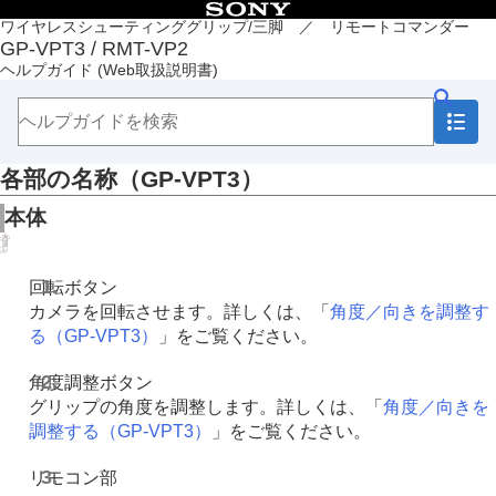
目次
ワイヤレスシューティンググリップ/三脚 ／ リモートコマンダー
GP-VPT3 / RMT-VP2
トップページ
ヘルプガイド
(Web取扱説明書)
各部の名称（GP-VPT3）
各部の名称（RMT-VP2）
準備
撮影
各部の名称（GP-VPT3）
本機について
故障かな？と思ったら
本体
回転ボタン
カメラを回転させます。詳しくは、「
角度／向きを調整す
る（GP-VPT3）
」をご覧ください。
角度調整ボタン
グリップの角度を調整します。詳しくは、「
角度／向きを
調整する（GP-VPT3）
」をご覧ください。
リモコン部