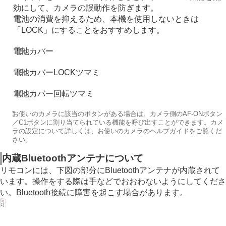
効にして、カメラの誤動作を防ぎます。
電池の消費を抑えるため、本機を使用しないときは
「LOCK」にすることをおすすめします。
電池カバー
電池カバーLOCKツマミ
電池カバー回転ツマミ
*
お使いのカメラに該当のボタンがある場合は、カメラ側のAF-ONボタン
／C1ボタンに割り当てられている機能を呼び出すことができます。カメ
ラの設定について詳しくは、お使いのカメラのヘルプガイドをご覧くだ
さい。
内蔵Bluetoothアンテナについて
リモコンには、下図の部分にBluetoothアンテナが内蔵されて
います。操作をする際は手などでおおわないようにしてくださ
い。Bluetooth接続に障害を起こす場合があります。