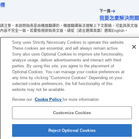
標
下一頁
我要怎麼解決問題
請注意，本說明指南是由機器翻譯的。機器翻譯無法理解上下文脈絡，可能與英文版
內容不完全一致。若要檢視原始英文版，請從［語言選擇頁面］選取English。
Sony uses Strictly Necessary Cookies to operate this website.
These cookies are essential, and will always remain active.
Sony also uses Optional Cookies to improve site functionality,
analyze usage, deliver advertisements and interact with third
parties. By using this site, you agree to the placement of
Optional Cookies. You can manage your cookie preferences at
any time by clicking "Customize Cookies" Depending on your
selected cookie preferences, the full functionality of this
website may not be available.
Review our
Cookie Policy
for more information.
Customize Cookies
語言選擇頁面
Reject Optional Cookies
5-067-448-51(2)