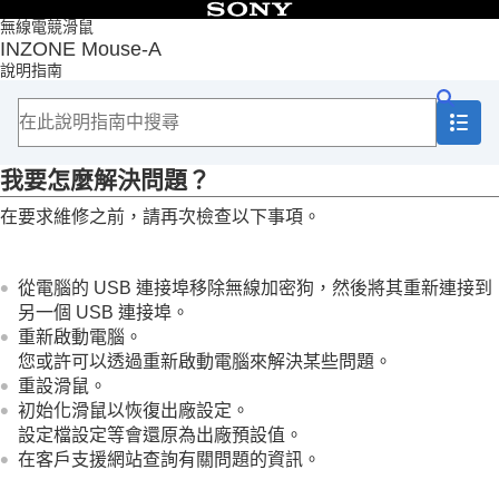
目錄
無線電競滑鼠
INZONE Mouse-A
頁首
說明指南
使用入門
使用滑鼠
自訂滑鼠
重要資訊
我要怎麼解決問題？
疑難排除
我要怎麼解決問題？
在要求維修之前，請再次檢查以下事項。
電源/充電
連接
操作
從電腦的 USB 連接埠移除無線加密狗，然後將其重新連接到
重設或初始化滑鼠
另一個 USB 連接埠。
規格
重新啟動電腦。
您或許可以透過重新啟動電腦來解決某些問題。
重設滑鼠。
初始化滑鼠以恢復出廠設定。
設定檔設定等會還原為出廠預設值。
在客戶支援網站查詢有關問題的資訊。