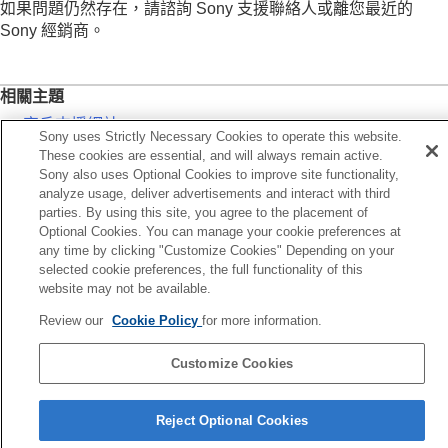
如果問題仍然存在，請諮詢 Sony 支援聯絡人或離您最近的
Sony 經銷商。
相關主題
客戶支援網站
Sony uses Strictly Necessary Cookies to operate this website.
重設滑鼠
These cookies are essential, and will always remain active.
Sony also uses Optional Cookies to improve site functionality,
初始化滑鼠以還原出廠設定
analyze usage, deliver advertisements and interact with third
parties. By using this site, you agree to the placement of
Optional Cookies. You can manage your cookie preferences at
上一頁
any time by clicking "Customize Cookies" Depending on your
戶支援網站
selected cookie preferences, the full functionality of this
下一頁
website may not be available.
無法開啟滑鼠
Review our
Cookie Policy
for more information.
請注意，本說明指南是由機器翻譯的。機器翻譯無法理解上下文脈絡，可能與英文版
內容不完全一致。若要檢視原始英文版，請從［語言選擇頁面］選取English。
Customize Cookies
語言選擇頁面
Reject Optional Cookies
5-067-448-51(2)