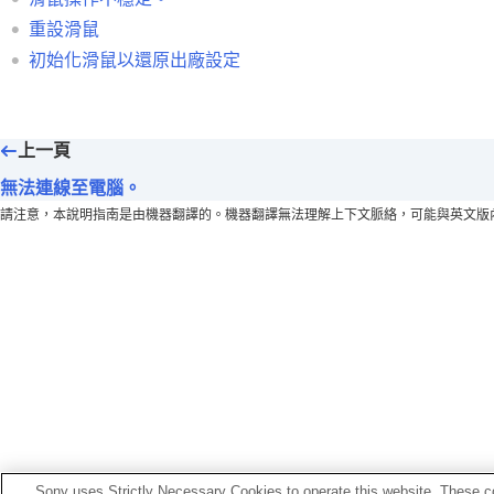
規格
重設滑鼠
初始化滑鼠以還原出廠設定
上一頁
無法連線至電腦。
請注意，本說明指南是由機器翻譯的。機器翻譯無法理解上下文脈絡，可能與英文版內容
Sony uses Strictly Necessary Cookies to operate this website. These co