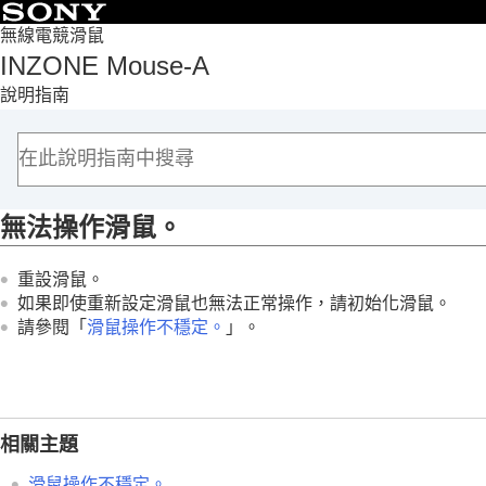
目錄
無線電競滑鼠
INZONE Mouse-A
頁首
說明指南
使用入門
使用滑鼠
自訂滑鼠
重要資訊
無法操作滑鼠。
疑難排除
我要怎麼解決問題？
重設滑鼠。
電源/充電
如果即使重新設定滑鼠也無法正常操作，請初始化滑鼠。
連接
請參閱「
滑鼠操作不穩定。
」。
操作
無法操作滑鼠。
滑鼠操作不穩定。
輸入與按鍵設定不同的字元。
相關主題
重設或初始化滑鼠
滑鼠操作不穩定。