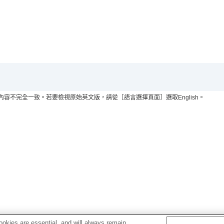
不完全一致。若要檢視原始英文版，請從［語言選擇頁面］選取English。
okies are essential, and will always remain