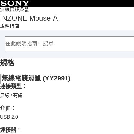
目錄
無線電競滑鼠
INZONE Mouse-A
頁首
說明指南
使用入門
使用滑鼠
自訂滑鼠
重要資訊
規格
疑難排除
規格
無線電競滑鼠
(YY2991)
規格
連接類型：
無線 / 有線
介面：
USB 2.0
連接器：