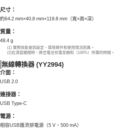
尺寸：
約64.2 mm×40.8 mm×119.8 mm（寬×高×深）
質量
：
48.4 g
(1) 實際效能會因設定、環境條件和使用情況而異。
(2)
在滑鼠關閉時，將空電池充電至飽和（100%）所需的時間。
無線轉換器
(YY2994)
介面：
USB 2.0
連接器：
USB Type-C
電源
：
相容USB匯流排電源（5 V，500 mA）