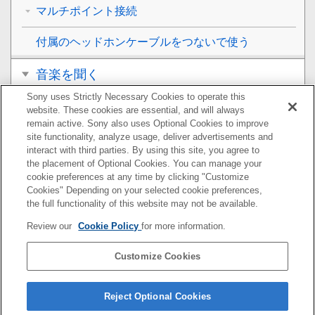
マルチポイント接続
付属のヘッドホンケーブルをつないで使う
音楽を聞く
Sony uses Strictly Necessary Cookies to operate this
通話する
website. These cookies are essential, and will always
remain active. Sony also uses Optional Cookies to improve
音声アシスト機能を使う
site functionality, analyze usage, deliver advertisements and
interact with third parties. By using this site, you agree to
the placement of Optional Cookies. You can manage your
アプリを使う
cookie preferences at any time by clicking "Customize
Cookies" Depending on your selected cookie preferences,
サービスとの連携でできること
the full functionality of this website may not be available.
Review our
Cookie Policy
for more information.
お知らせ
Customize Cookies
困ったときは
主な仕様
Reject Optional Cookies