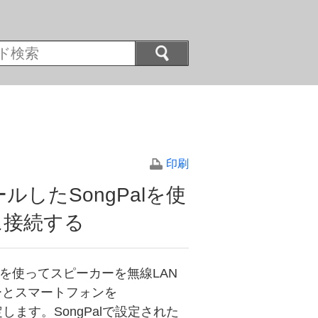
印刷
したSongPalを使
に接続する
lを使ってスピーカーを無線LAN
ーとスマートフォンを
します。SongPalで設定された