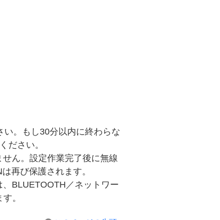
さい。もし30分以内に終わらな
てください。
ません。設定作業完了後に無線
ANは再び保護されます。
、BLUETOOTH／ネットワー
ます。