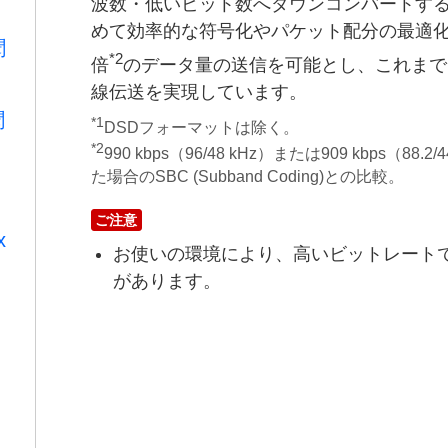
波数・低いビット数へダウンコンバートす
めて効率的な符号化やパケット配分の最適化
聞
*2
倍
のデータ量の送信を可能とし、これまでに
線伝送を実現しています。
聞
*1
DSDフォーマットは除く。
*2
990 kbps（96/48 kHz）または909 kbps（8
た場合のSBC (Subband Coding)との比較。
ご注意
x
お使いの環境により、高いビットレート
があります。