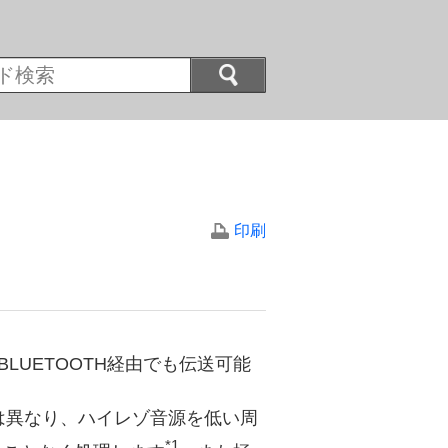
印刷
LUETOOTH経由でも伝送可能
とは異なり、ハイレゾ音源を低い周
*1