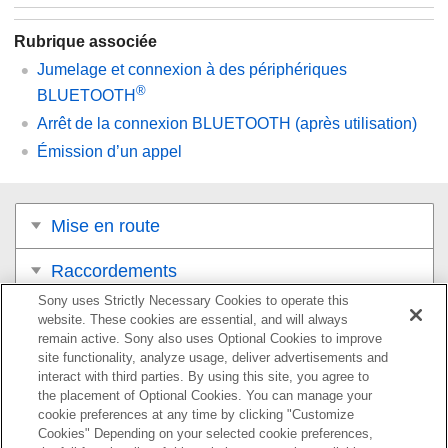
Rubrique associée
Jumelage et connexion à des périphériques
®
BLUETOOTH
Arrêt de la connexion BLUETOOTH (après utilisation)
Émission d’un appel
Mise en route
Raccordements
Sony uses Strictly Necessary Cookies to operate this
Écoute de musique
website. These cookies are essential, and will always
remain active. Sony also uses Optional Cookies to improve
site functionality, analyze usage, deliver advertisements and
Appels téléphoniques
interact with third parties. By using this site, you agree to
the placement of Optional Cookies. You can manage your
Réception d’un appel
cookie preferences at any time by clicking "Customize
Cookies" Depending on your selected cookie preferences,
Émission d’un appel