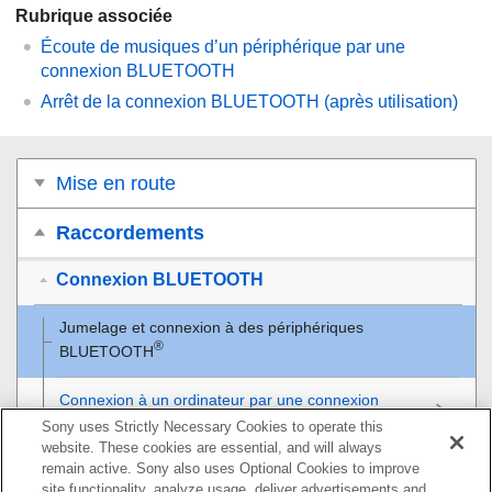
Rubrique associée
Écoute de musiques d’un périphérique par une
connexion BLUETOOTH
Arrêt de la connexion BLUETOOTH (après utilisation)
Mise en route
Raccordements
Connexion BLUETOOTH
Jumelage et connexion à des périphériques
®
BLUETOOTH
Connexion à un ordinateur par une connexion
BLUETOOTH (Windows)
Sony uses Strictly Necessary Cookies to operate this
website. These cookies are essential, and will always
remain active. Sony also uses Optional Cookies to improve
Connexion à un ordinateur par une connexion
site functionality, analyze usage, deliver advertisements and
BLUETOOTH (Mac)