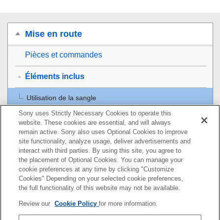
Mise en route
Pièces et commandes
Éléments inclus
Utilisation de la sangle
Sony uses Strictly Necessary Cookies to operate this
Source d’alimentation/chargement
website. These cookies are essential, and will always
remain active. Sony also uses Optional Cookies to improve
Raccordements
site functionality, analyze usage, deliver advertisements and
interact with third parties. By using this site, you agree to
the placement of Optional Cookies. You can manage your
Écoute de musique
cookie preferences at any time by clicking "Customize
Cookies" Depending on your selected cookie preferences,
Appels téléphoniques
the full functionality of this website may not be available.
Review our
Cookie Policy
for more information.
Utilisation de la fonction d’assistance vocale