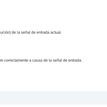
l proyector
olución) de la señal de entrada actual.
tre correctamente a causa de la señal de entrada.