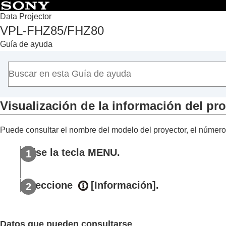
Data Projector
VPL-FHZ85/FHZ80
Principio
Guía de ayuda
Antes de usar el equipo
Conexión
Proyección
Ajuste
Visualización de la información del pr
Funciones útiles
Menús de ajuste y configuración
Puede consultar el nombre del modelo del proyector, el número de
Uso de los menús
Menú Ajuste proyección
Pulse la tecla
MENU
.
Menú Pantalla
Menú Función
Seleccione
[
Información
].
Menú Operación
Menú Conexión/Alimentación
Menú Instalación
Datos que pueden consultarse