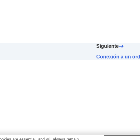
vo externo
Siguiente
Conexión a un ord
okies are essential, and will always remain