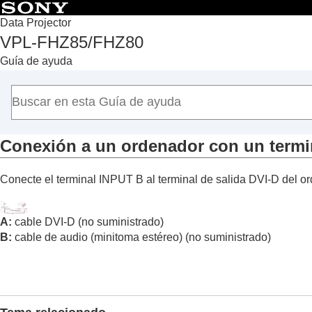
Data Projector
VPL-FHZ85/FHZ80
Principio
Guía de ayuda
Antes de usar el equipo
Conexión
Precauciones durante la conexión
Conexión a un ordenador
Conexión a un ordenador con un termin
Conexión a un ordenador con un term
Conexión a un ordenador con un te
Conecte el terminal
INPUT B
al terminal de salida DVI-D del or
Conexión a un ordenador con un term
Conexión a un ordenador a través de 
A
:
cable DVI-D (no suministrado)
Conexión a un equipo de vídeo
B
:
cable de audio (minitoma estéreo) (no suministrado)
Conexión a un monitor externo
Conexión a un equipo de audio
Fijación del cable HDMI al proyector
Conexión a un dispositivo HDBaseT™