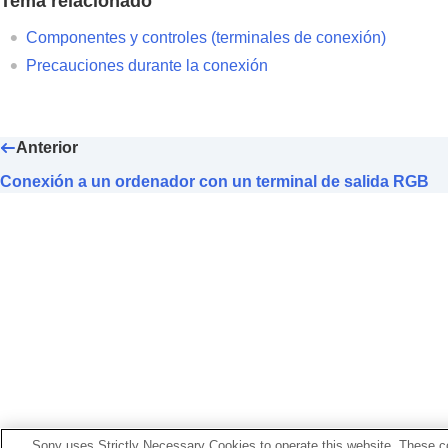
Tema relacionado
Suministro de alimentación a un dispositi
Componentes y controles (terminales de conexión)
Proyección
Precauciones durante la conexión
Ajuste
Funciones útiles
Menús de ajuste y configuración
Anterior
Uso de las funciones de red
Precauciones
Conexión a un ordenador con un terminal de salida RGB
Especificaciones
Solución de errores
Otros
Sony uses Strictly Necessary Cookies to operate this website. These co