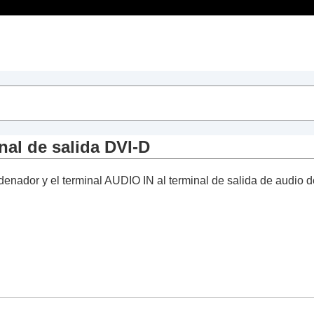
Contenido
al de salida DVI-D
inal de salida RGB
rminal de salida DVI-D
denador y el terminal
AUDIO IN
al terminal de salida de audio d
inal de salida HDMI
un concentrador o un router