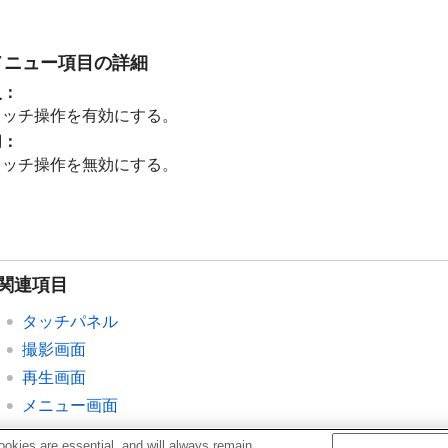
メニュー項目の詳細
入
：
タッチ操作を有効にする。
切
：
タッチ操作を無効にする。
関連項目
タッチパネル
撮影画面
再生画面
メニュー画面
okies are essential, and will always remain