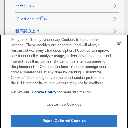
バージョン
プライバシー通知
音声読み上げ
Sony uses Strictly Necessary Cookies to operate this
認証マーク表示
website. These cookies are essential, and will always
remain active. Sony also uses Optional Cookies to improve
設定リセット
site functionality, analyze usage, deliver advertisements and
interact with third parties. By using this site, you agree to
the placement of Optional Cookies. You can manage your
スマートフォンでできること
cookie preferences at any time by clicking "Customize
Cookies" Depending on your selected cookie preferences,
パソコンでできること
the full functionality of this website may not be available.
Review our
Cookie Policy
for more information.
クラウドサービスを利用する
Customize Cookies
資料
故障かな？と思ったら
Reject Optional Cookies