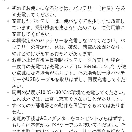
初めてお使いになるときは、バッテリー（付属）を必
ず充電してください。
充電したバッテリーは、使わなくても少しずつ放電し
ています。撮影機会を逃さないためにも、ご使用前に
充電してください。
本機指定外のバッテリーを充電しないでください。バ
ッテリーの液漏れ、発熱、破裂、感電の原因となり、
やけどやけがをするおそれがあります。
お買い上げ直後や長期間バッテリーを放置した場合、
一度目の充電では充電ランプ（CHARGEランプ）が速
い点滅になる場合があります。その場合は一度バッテ
リーやUSBケーブルを取りはずし、再度充電してくだ
さい。
周囲の温度が10 ℃～30 ℃の環境で充電してください。
これ以外では、正常に充電できないことがあります。
すべての外部電源との動作を保証するものではありま
せん。
充電終了後はACアダプターをコンセントからはずす、
もしくは本体からUSBケーブルを抜いてください。そ
のまま取り付けていると、バッテリーの寿命を損なう