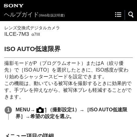
ヘルプガイド
(Web取扱説明書)
レンズ交換式デジタルカメラ
ILCE-7M3
α7III
ISO AUTO低速限界
撮影モードがP（
プログラムオート
）またはA（絞り優
先）で
［ISO AUTO］
を選択したときに、ISO感度が変わ
り始めるシャッタースピードを設定できます。
この機能は、動いている被写体を撮影するときに効果的で
す。手ブレを抑えながら、被写体ブレも軽減することがで
きます。
MENU→
（撮影設定1）→
［ISO AUTO低速限
界］
→希望の設定を選ぶ。
メニュー項目の詳細