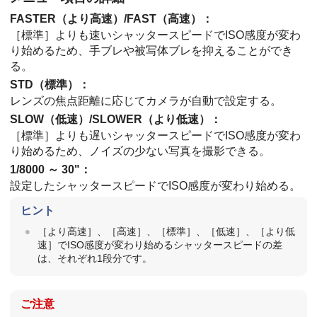
FASTER（
より高速
）/FAST（
高速
）：
［標準］
よりも速いシャッタースピードでISO感度が変わ
り始めるため、手ブレや被写体ブレを抑えることができ
る。
STD（
標準
）：
レンズの焦点距離に応じてカメラが自動で設定する。
SLOW（
低速
）/SLOWER（
より低速
）：
［標準］
よりも遅いシャッタースピードでISO感度が変わ
り始めるため、ノイズの少ない写真を撮影できる。
1/8000
～
30"
：
設定したシャッタースピードでISO感度が変わり始める。
ヒント
［より高速］
、
［高速］
、
［標準］
、
［低速］
、
［より低
速］
でISO感度が変わり始めるシャッタースピードの差
は、それぞれ1段分です。
ご注意